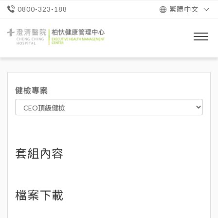
繁體中文
0800-323-188
澄
清
醫
院
柏
忕
健檢專案
健
康
管
理
中
心