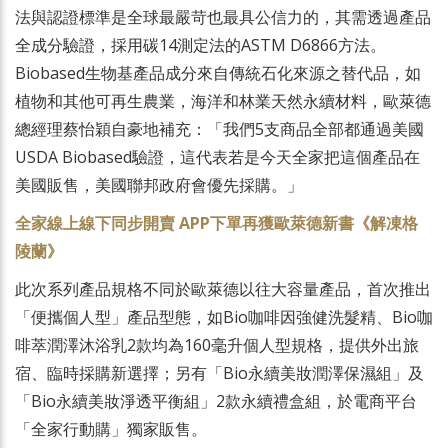
法與認證標準是全球最嚴苛也最具公信力的，其需透過產品
全成分驗證，採用碳14測定法的ASTM D6866方法。
Biobased生物基產品成分來自傳統石化來源之替代品，如
植物和其他可再生農業，海洋和林業天然永續材料，歐萊德
總經理蔡怡穎自豪地補充：「我們5支商品全部都通過美國
USDA Biobased驗證，這代表若是今天全家把這個產品在
美國販售，美國聯邦政府會優先採購。」
全家線上線下同步開賣 APP下單再獲歐萊德新書《解凍格
陵蘭》
此次系列產品規格不同於歐萊德以往大容量產品，首次推出
「便攜個人型」產品型態，如Bio咖啡因強健洗髮精、Bio咖
啡萃潤澤沐浴乳2款均為160毫升個人型規格，提供外出旅
宿、臨時採購新選擇；另有「Bio永續美妝潤澤保濕組」及
「Bio永續美妝淨透平衡組」2款永續禮盒組，於電商平台
「全家行動購」獨家販售。