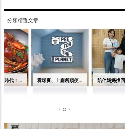
分類精選文章
看球賽、上廁所順便救地球 瑞典「為地球而尿」回收球迷尿液當肥料
陪伴媽媽找回自己 白蘭第五屆「媽媽夢想勇敢GO」助夢想落地、打造女性共融影響力