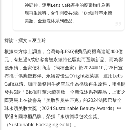
神延伸，運用Let’s Café產生的廢棄物作為循
環再生原料，合作開發共5款「Bio咖啡萃永續
美妝」全新洗沐系列產品。
採訪・撰文＝巫芷玲
根據東方線上調查，台灣每年ESG消費品商機高達近400億
元，有超過6成顧客會被永續特色驅動而選購新品。而為響
應永續，全家便利商店（簡稱全家）於2024年10月28日宣
布攜手供應鏈夥伴、永續資優生O'right歐萊德，運用Let’s
Café豆渣、咖啡業務用牛奶空瓶作為循環再生原料，聯名開
發共5款「Bio咖啡萃永續美妝」全新洗沐系列產品，上市之
際更馬上在被譽為「美妝界奧林匹克」的2024法國巴黎全
球永續美妝大獎（2024 Sustainable Beauty Awards）中
擊退各國專櫃品牌，榮獲「永續循環包裝金獎」
（Sustainable Packaging Gold）。