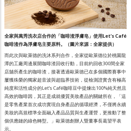
全家與萬秀洗衣店合作的「咖啡渣淨膚皂」使用Let's Café
咖啡渣作為淨膚皂主要原料。（圖片來源：全家提供）
而此次與歐萊德的洗沐系列合作，全家從歐萊德位於桃園龍
潭的工廠周邊展開咖啡渣回收行動，目前約回收300間全家
店舖所產生的咖啡渣，接著透過歐萊德已在多個國際賽事中
屢獲殊榮的獨家超音波與超臨界技術，從檢測證實含有極高
純度和活性成分的Let’s Café咖啡豆中提煉出100%純天然且
高效的咖啡因，其正是成就優質美妝產品的關鍵所在，「這
是零售產業首次成功實現自身產品的循環經濟，不僅將永續
美妝的高規標準全面融入產品品質與生產運營，更推動了整
個供應鏈的綠色轉型。」歐萊德創辦人暨董事長葛望平表
示。