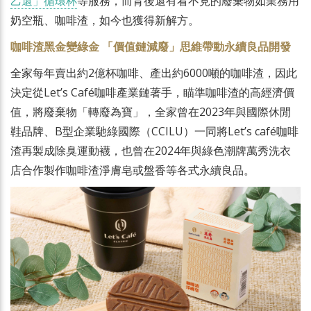
乙還」循環杯
等服務，而背後還有看不見的廢棄物如業務用
奶空瓶、咖啡渣，如今也獲得新解方。
咖啡渣黑金變綠金 「價值鏈減廢」思維帶動永續良品開發
全家每年賣出約2億杯咖啡、產出約6000噸的咖啡渣，因此
決定從Let’s Café咖啡產業鏈著手，瞄準咖啡渣的高經濟價
值，將廢棄物「轉廢為寶」，全家曾在2023年與國際休閒
鞋品牌、B型企業馳綠國際（CCILU）一同將Let’s café咖啡
渣再製成除臭運動襪，也曾在2024年與綠色潮牌萬秀洗衣
店合作製作咖啡渣淨膚皂或盤香等各式永續良品。