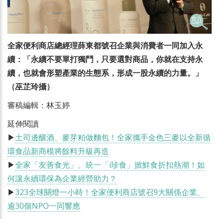
全家便利商店總經理薛東都號召企業與消費者一同加入永
續：「永續不要單打獨鬥，只要選對商品，你就在支持永
續，也就會形塑產業的生態系，形成一股永續的力量。」
（巫芷玲攝）
審稿編輯：林玉婷
延伸閱讀
▶
土司邊釀酒、麥芽粕做麵包！全家攜手金色三麥以全新循
環食品新商模將餘料升級再造
▶
全家「友善食光」、統一「i珍食」掀鮮食折扣熱潮！如
何讓永續環保為企業經營助力？
▶
323全球關燈一小時！全家便利商店號召9大關係企業、
逾30個NPO一同響應