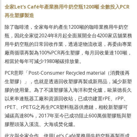
全家Let’s Café年產業務用牛奶空瓶1200噸 全數投入PCR
再生塑膠製造
除了咖啡渣，全家每年約產生1200噸的咖啡業務用牛奶空
瓶，因此全家從2024年8月起全面展開全台4200家店舖業務
用牛奶空瓶的日常回收作業，透過逆物流收退，再委由專業
廠商循環再製為100%PCR再生塑膠，每月回收量達100噸，
相當於每年可減少1980噸碳排放量。
PCR意即「Post-Consumer Recycled material（消費後再
生塑膠）」，也就是透過回收塑膠再製成新用品，減少新塑
膠的使用量。為了不讓塑膠落入海洋和焚化爐，歐萊德長久
以來串連瓶器工廠和資源回收站，已成功建置rPE、rPP、
rPET、rPETG之再生PCR塑料瓶器供應鏈，相較新塑膠可
減碳高達80%，2017年至今已成功阻止600萬個塑膠瓶與塑
膠壓頭落入溪流、大海或焚化爐。
此次與全家合作、使用Let’s Café業務用牛奶空瓶再製而成