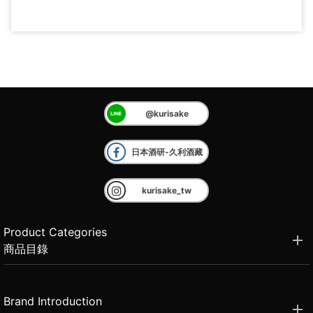
@kurisake
日本酒研-久利酒藏
kurisake_tw
Product Categories
商品目錄
Brand Introduction