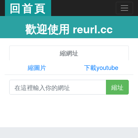
回首頁
歡迎使用 reurl.cc
縮網址
縮圖片
下載youtube
縮址