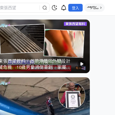
登入
東張西望報料｜啟德港鐵站外疑設計
藏危機 10歲男童滑倒重創 家屬質
疑坑渠蓋邊緣如利刃