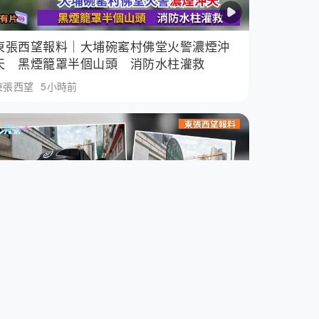
東張西望報料｜大埔碗窰村佛堂火警濃煙沖
天 黑煙籠罩半個山頭 消防水柱灌救
東張西望
5小時前
東張西望報料｜速遞公司貨車疑長期霸佔小
巴站 綠Van埋站受阻街坊狂轟：日日如是
東張西望
7小時前