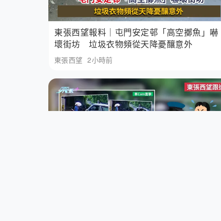
東張西望報料｜屯門安定邨「高空擲魚」嚇
壞街坊 垃圾衣物頻從天降憂釀意外
東張西望
2小時前
東張西望跟進｜車Cam直擊黃大仙貨Van黃
「甩尾調頭」 37歲男涉危險駕駛被捕
東張西望報料
5小時前