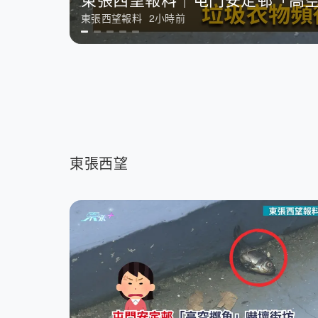
要聞
57分鐘前
東張西望