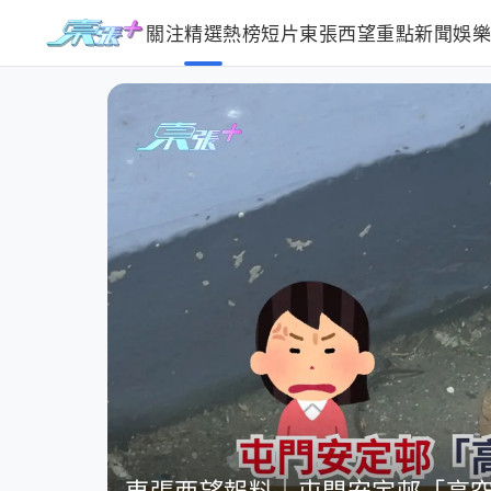
關注
精選
熱榜
短片
東張西望
重點新聞
娛
「猴痘男」新增個案 潛伏期內與