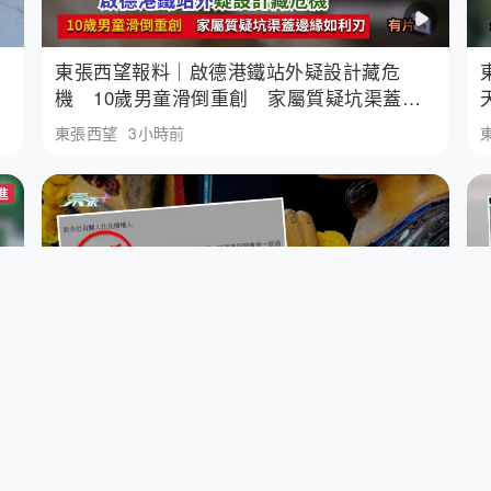
東張西望報料｜啟德港鐵站外疑設計藏危
機 10歲男童滑倒重創 家屬質疑坑渠蓋邊
緣如利刃
東張西望
3小時前
格
東張西望｜餐廳走數菜檔哭訴 菜檔阿女：
賣幾多斤菜先搵得返呢二百萬！ 留意今晚
《東張西望》
東張西望
5小時前