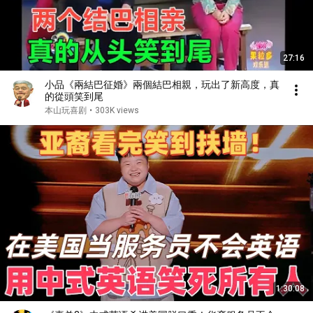
27:16
小品《兩結巴征婚》兩個結巴相親，玩出了新高度，真
的從頭笑到尾
本山玩喜剧
•
303K views
1:30:08