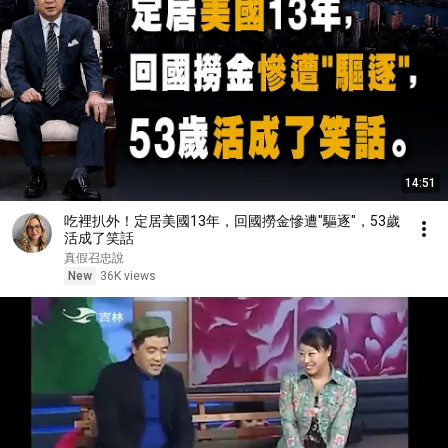
14:51
吃裡扒外！定居美國13年，回國撈金慘遭"驅逐"，53歲
活成了笑話
真假召忠說
New
36K views