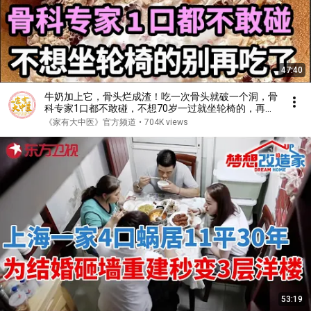
47:40
牛奶加上它，骨头烂成渣！吃一次骨头就破一个洞，骨
科专家1口都不敢碰，不想70岁一过就坐轮椅的，再喜
欢都要忌口！【家庭大医生】
《家有大中医》官方频道
•
704K views
53:19