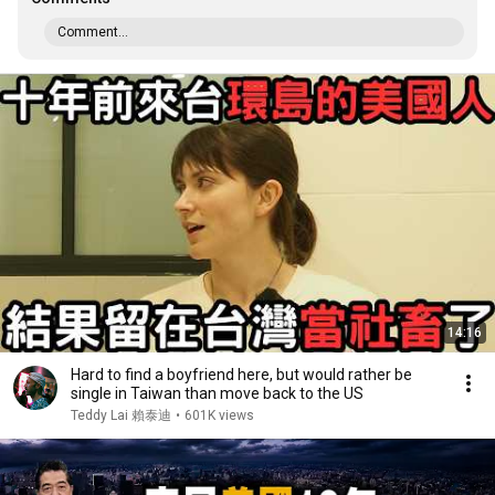
Comment...
14:16
Hard to find a boyfriend here, but would rather be
single in Taiwan than move back to the US
Teddy Lai 賴泰迪
•
601K views