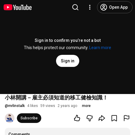
Open App
Sign in to confirm you’re not a bot
This helps protect our community.
Learn more
Sign in
小林開講－雇主必須知道的移工健檢知識！
@
mrlinstalk
4 likes
59 views
2 years ago
more
Subscribe
Comments