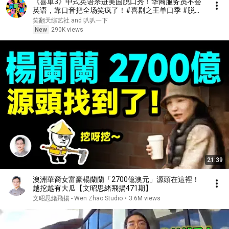
《喜单3》中式英语杀进美国脱口秀！华裔服务员不会
英语，靠口音把全场笑疯了！#喜剧之王单口季 #脱口
秀 #搞笑 #喜剧 #funny #综艺
笑翻天综艺社 and 叭叭一下
New
290K views
21:39
澳洲華裔女富豪楊蘭蘭「2700億澳元」源頭在這裡！
越挖越有大瓜【文昭思緒飛揚471期】
文昭思緒飛揚 - Wen Zhao Studio
•
3.6M views