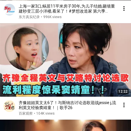
上海一家3口,蜗居11平米房子30年,为儿子结婚,砸墙重
建秒变三层小洋楼,看呆了！#梦想改造家 第六季
S06EP02
东方真实纪录
•
996K views
12:22
齐豫姐姐英文太6了！与斯纳吉讨论选歌迎战jessie j,流
利英文经验窦靖童！｜歌手26
百家观察
•
104K views