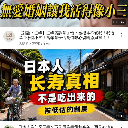
1:07:47
【對話：汪峰】汪峰痛訴章子怡：她根本不愛我！我活
得卻像個小三！當年章子怡為何狠心切斷撒貝寧？！#
蔡康永 #林志玲 #窦文涛 #鲁豫 #八卦 #娱乐圈 #康熙
观视界
•
399K views
来了
20:13
日本人為什麼長壽？不是因為壽司和綠茶，而是有這套