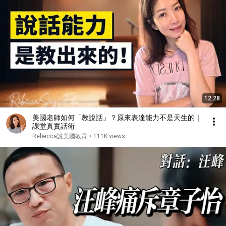
12:28
美國老師如何「教說話」？原來表達能力不是天生的｜
課堂真實話術
Rebecca說美國教育
•
111K views