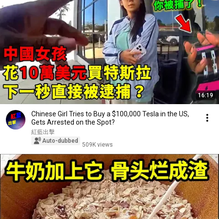
16:19
Chinese Girl Tries to Buy a $100,000 Tesla in the US,
Gets Arrested on the Spot?
紅藍出擊
Auto-dubbed
509K views