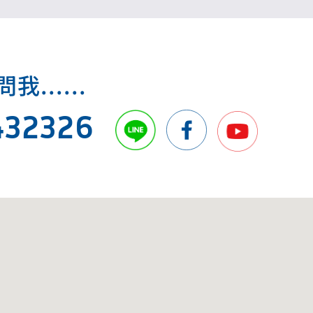
.....
432326