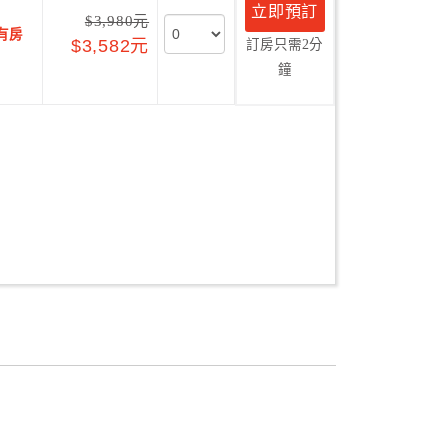
立即預訂
$3,980元
有房
$3,582元
訂房只需2分
鐘