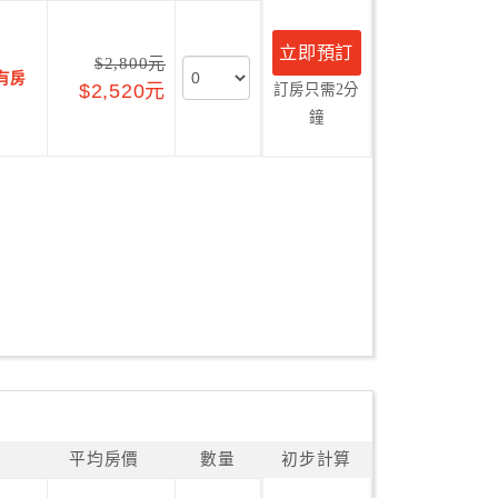
立即預訂
$2,800元
有房
$2,520元
訂房只需2分
鐘
平均房價
數量
初步計算