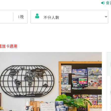
會
1
晚
國旅卡適用