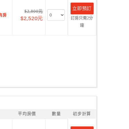
立即預訂
$2,800元
有房
$2,520元
訂房只需2分
鐘
平均房價
數量
初步計算