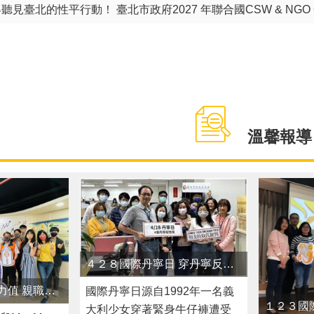
隨」：慶福基金會捐贈逾萬件涼爽衣 攜手北市守護弱勢族群
視車與普施箱 攜手北市府社會局響應「公益臺北」傳遞大愛
 臺北市第7屆身障權益推動小組代表自己選 歡迎踴躍報名!
溫馨報導