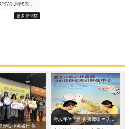
前進聯合國，讓世界聽見臺北的性平行動！ 臺北市政府2027 年聯合國CSW & NGO CSW民間代表徵選開跑！
更多 新聞稿