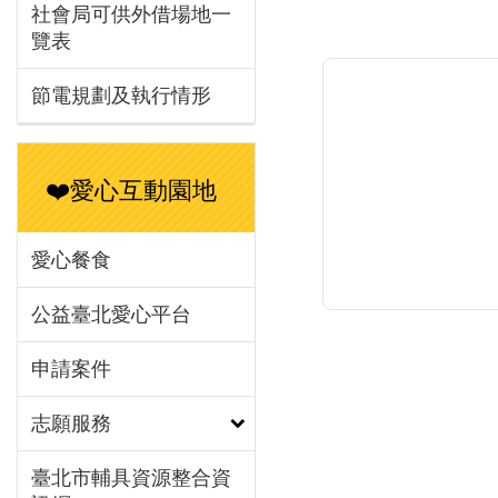
「李克特氏六點量
社會局可供外借場地一
覽表
調查發現，男性認
來的優點，依序為
節電規劃及執行情形
結」、「愉悅滿足
感」、「傳宗接代
續」、「促進伴侶
與男性願意生小
❤️愛心互動園地
另外，調查結果也
紀越年輕的男性認
愛心餐食
到好處越低」，進
小孩。調查中發現，
公益臺北愛心平台
性認為是養育子女
濟壓力最大宗，其次
申請案件
為教養責任為生活
源，11.31%男
志願服務
要面對社會競爭壓
9.46%男性認為
臺北市輔具資源整合資