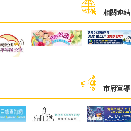
生局、家防中心等當日共同響
性侵害防
查結果及實
應「穿丹寧反性侵」，教育局
礙者與每
於生養的擔
與衛生局更透過Facebook與
訊的民眾
抒發負面情
Line社群推廣「穿丹寧反性侵」
力與性侵
連續2年藉
活動，以期社會大眾能給予性
暴力與性
育兒現況與
侵害被害人正向力量，以「用
其相關資
666份問卷，
支持取代批判」性侵害被害
有平等享
計，調查搜集
相關連結
人，一起陪同被害人走過創傷
會的機會。
，最終有效問
復原。當日臺北市性侵害案件
起，請6
中受訪男性以
整合性服務團隊現場參與的檢
作家庭暴
為大宗，約佔
察官、婦幼隊員警、醫務社
讀易懂讀
則以已婚佔比
工、衛生局代表及性保組同仁
實務經驗
%，家庭年收入
也一同響應「穿丹寧反性
案會談時
大宗，約佔
侵」，一同倡議「尊重性同意
訊與概念
對育兒教養，約
權、用支持取代批評，建構友
障礙者可
未生育，其次育
善性別環境」，捍衛性侵害被
後，再接
大宗，分別約
害人權益。另外家防中心為使
別之身心
。另外，透過
民眾更加重視性侵害與性暴力