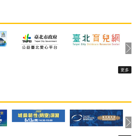
治中心為了讓身心障
的社工，透過需求評估制度接
一位需要簡易理解資
觸到王媽媽。王媽媽近年因一
能夠簡單明瞭家庭暴
場疾病導致雙眼全盲，在訪談
害的基本概念、家庭
過程中，社工發現，王媽媽因
侵害案件處理流程及
更多
中途失明的關係，情緒和人際
源，提倡身心障礙者
關係都受到極大影響與退縮，
有資訊與自主參與社
更因視力因素幾乎足不出戶，
自109年1月至10月
平日生活極度依賴子女的照顧
1位社工們開始編撰製
和協助。社工聽了王媽媽的狀
力與性侵害防治的易
況，詳細地介紹視障生活重建
本，以直接服務社工
服務，並考量王媽媽有定期就
出發，蒐集社工與個
醫陪同的需求，同時建議王媽
須提供個案的重要資
媽使用臨時及短期照顧服務。
，形塑與轉譯成心智
讓王媽媽學習使用白手杖，提
易讀易懂的圖文初稿
更多
升其獨立外出的能力，增加了
續邀請共15位不同障
在住家附近活動的機會，恢復
障礙者擔任編撰會議
失明前自行採買餐食的生活模