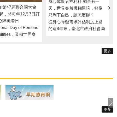
需求評估了誰-視覺障礙生活重建服務使用者小故事
１２３國際身心障礙者日 保障身心障礙者的資訊平權 「Information For All」、家暴與性侵害防治也可以易讀易懂
身心障礙者福利科 如果有一
年第47屆聯合國大會
天，世界突然模糊黑暗，好像
年起，將每年12月3日訂
只剩下自己，該怎麼辦？
心障礙者日
從身心障礙需求評估制度上路
ional Day of Persons
的這8年來，臺北市政府社會局
sabilities，又稱世界身
接觸到很多第一次取得身心障
日），其目的在於促
礙資格的朋友，其中不乏許多
礙者可以在政治、社
中途失明的視障朋友們，因為
更多
與文化生活等各層面
還不熟悉福利服務，常受限於
社區，讓身心障礙者
視力不佳，習慣的生活模式被
有的人權與社會參與
打破，被迫封閉自己離群索
 臺北市家庭暴力暨
居。 社會局需求評估中心