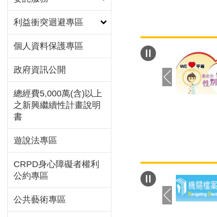
志（澤爸）針對調
務案例回應男性對
利益衝突迴避專區
憂，以及男性如何
個人資料保護專區
緒與壓力。 城男
由網路調查男性的
政府資訊公開
態度，111年發出1
透過55個問題設
總經費5,000萬(含)以上
20歲以上的男性
之新興繼續性計畫說明
卷為1618份。其
書
30~39歲占比最
48%，婚姻狀態
遊說法專區
最高，約佔58.5
則以40~80萬為
CRPD身心障礙者權利
34.9%。其中針
公約專區
42.6%的男性尚
有1至2位子女為
公共藝術專區
佔28.4%及24%