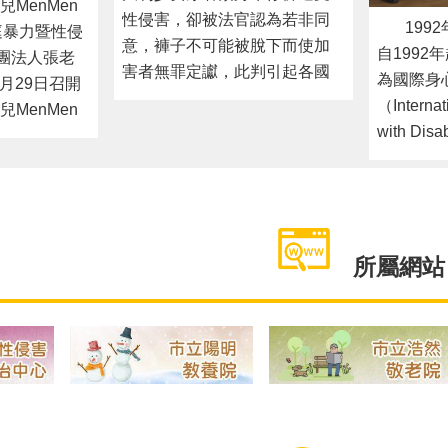
４２８國際丹寧日 穿丹寧反性侵 尊重性同意權、用支持取代批評，建構友善性別環境
調查新世代爸爸壓力值 親職關係「男不難」？ 城男舊事心驛站 陪伴男性角色上不孤單 深度報導
國際丹寧日源自1992年一名義
大利少女穿著緊身牛仔褲遭受
MenMen
性侵害，卻被法官認為若非同
1992
暴力暨性侵
意，褲子不可能被脫下而使加
自1992
團法人張老
害者無罪定讞，此判引起各國
為國際身
9月29日召開
廣大抗議後，美國民間組織為
（Internat
MenMen
了喚起社會對於性侵受害與性
with Di
會，透過影
暴力的重視，遂發起將4月最後
心障礙者
』的看法」
一週週三訂為「國際丹寧
使身心障
法人張老師
日」，號召民眾一起「穿丹寧
會、經濟
長及臺北市
反性侵」的行動。110年國際丹
均能融入
防治中心陳
寧日為4月28日。臺北市政府各
可平等享
所屬網站
參與的網絡
機關包含社會局、教育局、衛
的機會。
職專家魏瑋