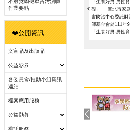
本府獎勵檢舉貪污瀆職
作業要點
❤️公開資訊
「生養好男-男性育兒
文宣品及出版品
觀」 臺北市家庭
害防治中心委託財
公益彩券
師基金會於111年
「生養好男-男性育兒
各委員會/推動小組資訊
觀」調查結果記者
連結
片「男性對『爸爸
揭開序幕，由財團
檔案應用服務
基金會涂喜敏執行
家庭暴力暨性侵害
公益勸募
淑娟主任開場感謝
夥伴，當天邀請親
委託服務