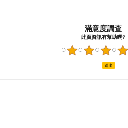
市府宣導
的品管員
表」統計，
被害人的關懷支持與隱私保
讀本的編
為生育所帶
密，提升性別友善環境，積極
貼近身心
「親密感連
爭取臺北捷運中山站、國父紀
歷經共1
和能力
念館站與松江南京站等3站之公
月完稿7
與生命延
益燈箱於4月1日至31日刊登搭
上架予家
關係」，皆
配丹寧與彩虹配色的【性侵害
訊–文宣
孩成正相關。
防治 保護隱私 關懷支持】中英
品下載」
顯示，「年
雙語文宣，邀請民眾共同響應
其中性侵
為生育所得
「穿丹寧反性侵」，共有
全臺第一
滿意度調查
而不願生育
2,967,347人次觀看。4月28日
司法處理
33.25%男
此頁資訊有幫助嗎?
臺北市政府社會局於上午局務
讀易懂讀
的負擔以經
會議，邀請與會長官一同穿著
治領域提
25.34%認
丹寧服飾及持牌卡合影，一起
防宣導手
壓力的來
響應「穿丹寧反性侵」。 社會
心障礙者
性擔心子女未來
局秘書室(左上)、會計室(右
平權，進
力，最後，
上)、政風室(左下)、人事室(右
重」與「
，生育子女會占
下)、一同穿著丹寧服飾及持牌