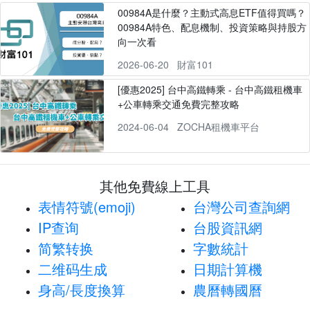
00984A是什麼？主動式高息ETF值得買嗎？
00984A特色、配息機制、投資策略與持股方
向一次看
2026-06-20
財富101
[優惠2025] 台中高鐵轉乘 - 台中高鐵租機車
+公車轉乘交通免費完整攻略
2024-06-04
ZOCHA租機車平台
其他免費線上工具
表情符號(emoji)
台灣公司查詢網
IP查询
台股資訊網
简繁转换
字數統計
二维码生成
日期計算機
身高/長度換算
農曆轉國曆