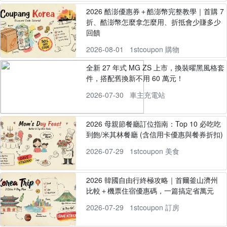
2026 酷澎優惠券＋酷澎幣完整教學｜首購 7
折、酷澎幣怎麼拿怎麼用、折抵會少賺多少
回饋
2026-08-01
1stcoupon 購物
全新 27 年式 MG ZS 上市，換裝曜黑風格套
件，搭配舊換新不用 60 萬元！
2026-07-30
車主充電站
2026 母親節餐廳訂位指南：Top 10 必吃吃
到飽/米其林餐廳 (含信用卡優惠與餐券折扣)
2026-07-29
1stcoupon 美食
2026 韓國自由行終極攻略｜首爾釜山濟州
比較＋機票住宿優惠碼，一篇搞定省萬元
2026-07-29
1stcoupon 訂房