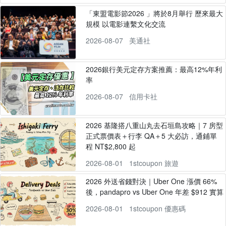
「東盟電影節2026 」將於8月舉行 歷來最大
規模 以電影連繫文化交流
2026-08-07
美通社
2026銀行美元定存方案推薦：最高12%年利
率
2026-08-07
信用卡社
2026 基隆搭八重山丸去石垣島攻略｜7 房型
正式票價表＋行李 QA＋5 大必訪，通鋪單
程 NT$2,800 起
2026-08-01
1stcoupon 旅遊
2026 外送省錢對決｜Uber One 漲價 66%
後，pandapro vs Uber One 年差 $912 實算
2026-08-01
1stcoupon 優惠碼