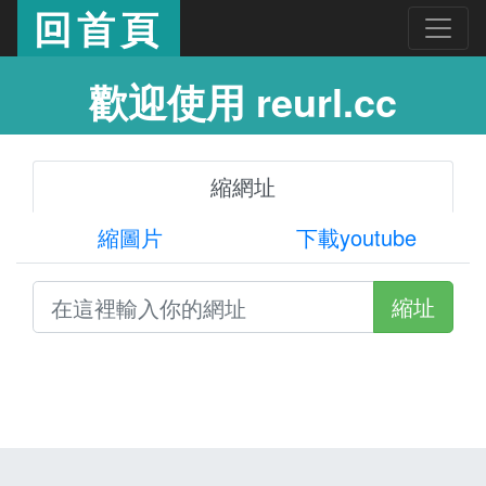
回首頁
歡迎使用 reurl.cc
縮網址
縮圖片
下載youtube
縮址