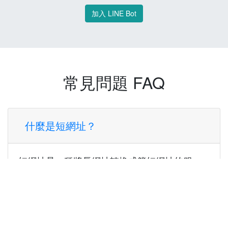
加入 LINE Bot
常見問題 FAQ
什麼是短網址？
短網址是一種將長網址轉換成簡短網址的服
務，讓您可以更方便地分享連結。
使用短網址有什麼好處？