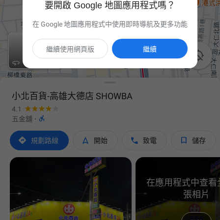
要開啟 Google 地圖應用程式嗎？
在 Google 地圖應用程式中使用即時導航及更多功能
繼續使用網頁版
繼續


小北百貨-高雄大德店 SHOWBA
4.1

五金舖
·




規劃路線
開始
致電
儲存
在應用程式中查看全
張相片