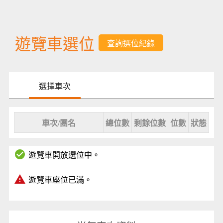
遊覽車選位
選擇車次
車次/團名
總位數
剩餘位數
位數
狀態
check_circle
遊覽車開放選位中。
warning
遊覽車座位已滿。