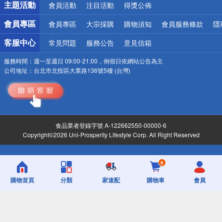
主題活動
會員活動
注目活動
得獎公佈
詐騙網頁！請小心！
會員專區
會員專區
大宗採購
購物須知
會員服務條款
隱
客服中心
常見問題
服務公告
意見信箱
服務時間：
週一至週日 09:00-21:00，例假日依網站公告為主
公司地址：
台北市北投區大業路136號5樓 (台灣)
食品業者登錄字號 A-122662550-00000-6
Copyright©2026 Uni-Prosperity Lifestyle Corp. All Right Reserved
0
購物首頁
分類
家速配
購物車
會員