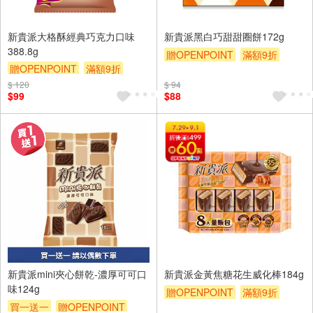
新貴派大格酥經典巧克力口味
新貴派黑白巧甜甜圈餅172g
388.8g
贈OPENPOINT
滿額9折
贈OPENPOINT
滿額9折
贈$200
贈$200
$ 120
$ 94
$99
$88
新貴派mini夾心餅乾-濃厚可可口
新貴派金黃焦糖花生威化棒184g
味124g
贈OPENPOINT
滿額9折
買一送一
贈OPENPOINT
贈$200