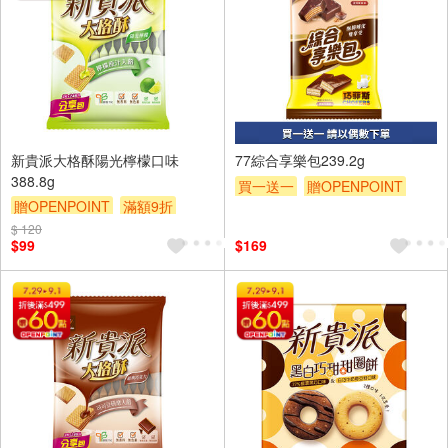
新貴派大格酥陽光檸檬口味
77綜合享樂包239.2g
388.8g
買一送一
贈OPENPOINT
贈OPENPOINT
滿額9折
贈$200
贈$200
$ 120
$99
$169