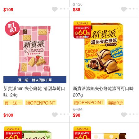
贈$200
$ 126
$109
$88
新貴派mini夾心餅乾-清甜草莓口
新貴派濃餡夾心餅乾濃可可口味
味124g
207g
贈OPENPOINT
滿額9折
買一送一
贈OPENPOINT
贈$200
贈$200
$ 130
$109
$98