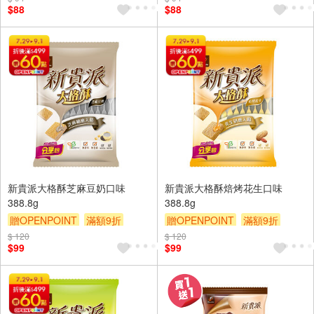
$88
$88
新貴派大格酥芝麻豆奶口味
新貴派大格酥焙烤花生口味
388.8g
388.8g
贈OPENPOINT
滿額9折
贈OPENPOINT
滿額9折
贈$200
贈$200
$ 120
$ 120
$99
$99