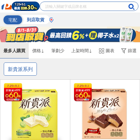
宅配
到店取貨
最多人購買
價格↓
筆劃少
上架時間↓
圖表
篩選
新貴派系列