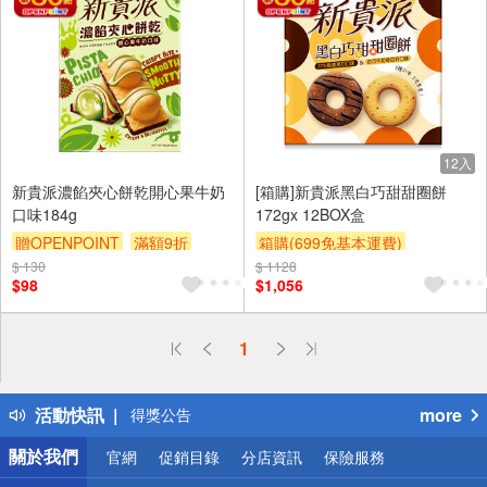
12入
新貴派濃餡夾心餅乾開心果牛奶
[箱購]新貴派黑白巧甜甜圈餅
口味184g
172gx 12BOX盒
贈OPENPOINT
滿額9折
箱購(699免基本運費)
$ 130
贈$200
$ 1128
贈OPENPOINT
贈$200
$98
$1,056
1
偏遠地區配送
詐騙網頁！請小心！
活動快訊
more
得獎公告
熱門話題
關於我們
官網
促銷目錄
分店資訊
保險服務
銀行優惠
偏遠地區配送