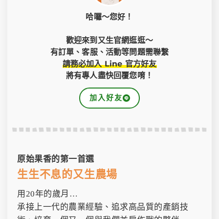
橙蜜香番茄
玫瑰金番茄
橙蜜香番茄
玫瑰金番茄
橙蜜香番茄
玫瑰金番茄
紅玉女番茄
紅玉女番茄
紅玉女番茄
荔妃番茄
荔妃番茄
荔妃番茄
哈囉～您好！
高雄美濃冬季代表性農產
吸收滿滿陽光的復古番茄
高雄美濃冬季代表性農產
吸收滿滿陽光的復古番茄
高雄美濃冬季代表性農產
吸收滿滿陽光的復古番茄
帶荔枝香的清爽系番茄
帶荔枝香的清爽系番茄
帶荔枝香的清爽系番茄
台灣大眾的最愛
台灣大眾的最愛
台灣大眾的最愛
扎實Ｑ彈、香氣四溢、酸甜多層次
細緻果肉、皮薄嬌嫩、甜蜜滿滿
爆汁鮮甜、莎莎口感、回味古早番茄香
厚實果肉、酸香平衡、風味獨特
扎實Ｑ彈、香氣四溢、酸甜多層次
細緻果肉、皮薄嬌嫩、甜蜜滿滿
爆汁鮮甜、莎莎口感、回味古早番茄香
厚實果肉、酸香平衡、風味獨特
扎實Ｑ彈、香氣四溢、酸甜多層次
細緻果肉、皮薄嬌嫩、甜蜜滿滿
爆汁鮮甜、莎莎口感、回味古早番茄香
厚實果肉、酸香平衡、風味獨特
歡迎來到又生官網逛逛～
有訂單、客服、活動等問題需聯繫
請務必加入 Line 官方好友
將有專人盡快回覆您唷！
加入好友
原始果香的第一首選
生生不息的又生農場
用20年的歲月…
承接上一代的農業經驗、追求高品質的產銷技