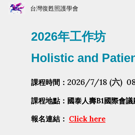
台灣復甦照護學會
Sk
202
6
年工作坊
Holistic and Patie
202
6
/
7
/
18
(六) 08
課程時間：
課程地點：國泰人壽B1國際會議廳 
報名連結：
Click here