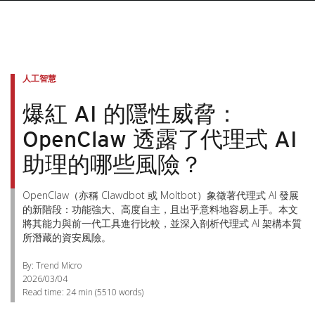
人工智慧
爆紅 AI 的隱性威脅：
OpenClaw 透露了代理式 AI
助理的哪些風險？
OpenClaw（亦稱 Clawdbot 或 Moltbot）象徵著代理式 AI 發展
的新階段：功能強大、高度自主，且出乎意料地容易上手。本文
將其能力與前一代工具進行比較，並深入剖析代理式 AI 架構本質
所潛藏的資安風險。
By: Trend Micro
2026/03/04
Read time:
24 min
(
5510
words)