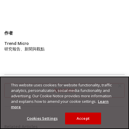
作者
Trend Micro
研究報告、新聞與觀點
This website uses cookies for website functionality, traffic
與我們聯絡
analytics, personalization, social media functionality and
advertising. Our Cookie Notice provides more information
and explains how to amend your cookie settings.
Learn
more
Cookies Settings
Accept
Related Articles