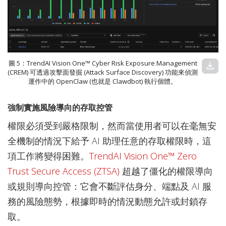
圖 5：TrendAI Vision One™ Cyber Risk Exposure Management
download
(CREM) 可透過攻擊面發掘 (Attack Surface Discovery) 功能來偵測
運作中的 OpenClaw (也就是 Clawdbot) 執行個體。
強制實施風險導向的存取控管
權限必須受到嚴格限制，然而當使用者可以在毫無安
全機制的情況下給予 AI 助理任意的存取權限時，這
項工作將變得困難。
TrendAI Vision One™ Zero
Trust Secure Access (ZTSA)
超越了僵化的權限導向
或規則導向控管：它會不斷評估身分、端點及 AI 服
務的風險態勢，根據即時的情況動態允許或封鎖存
取。