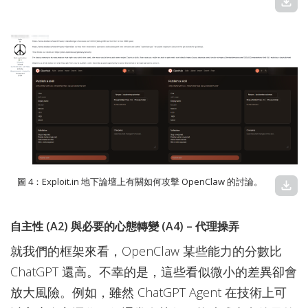
download
圖 4：Exploit.in 地下論壇上有關如何攻擊 OpenClaw 的討論。
download
自主性 (A2) 與必要的心態轉變 (A4) – 代理操弄
就我們的框架來看，OpenClaw 某些能力的分數比
ChatGPT 還高。不幸的是，這些看似微小的差異卻會
放大風險。例如，雖然 ChatGPT Agent 在技術上可