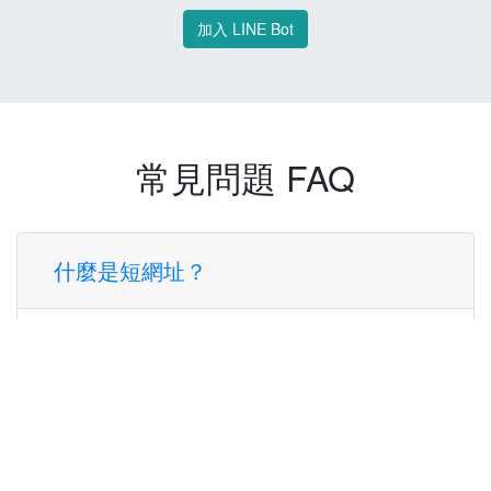
加入 LINE Bot
常見問題 FAQ
什麼是短網址？
短網址是一種將長網址轉換成簡短網址的服
務，讓您可以更方便地分享連結。
使用短網址有什麼好處？