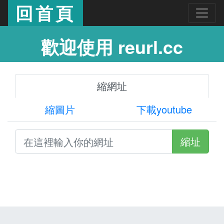
回首頁
歡迎使用 reurl.cc
縮網址
縮圖片
下載youtube
縮址