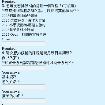
Required
3. 您這次想排候補的是哪一個課程？(可複選)
**沒有找到課程名稱的話,可以點選其他填寫**
*
2025翻滾跑跳幼兒體操
2025 烘焙好吃！海洋大冒險
2025小手玩藝術-藝起去旅行
2025親子共好小時光
2025 Open！打開感官故事屋
Other:
Required
4..這次想排候補的課程是幾月幾日星期幾?
例: 8/8(四)
**如果全系列課程都想候補可以寫全系列**
*
Your answer
基本資料
您的姓名
*
Your answer
孩子的小名
*