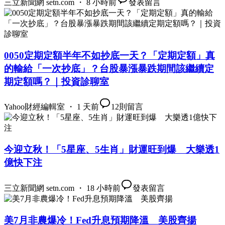
三立新聞網 setn.com ・ 8 小時前
發表留言
0050定期定額半年不如抄底一天？「定期定額」真
的輸給「一次抄底」？台股暴漲暴跌期間該繼續定
期定額嗎？｜投資診聊室
Yahoo財經編輯室 ・ 1 天前
12
則留言
今迎立秋！「5星座、5生肖」財運旺到爆 大樂透1
億快下注
三立新聞網 setn.com ・ 18 小時前
發表留言
美7月非農爆冷！Fed升息預期降溫 美股齊揚