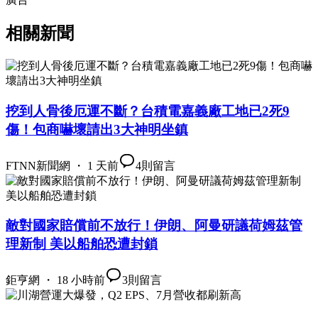
相關新聞
挖到人骨後厄運不斷？台積電嘉義廠工地已2死9
傷！包商嚇壞請出3大神明坐鎮
FTNN新聞網 ・ 1 天前
4
則留言
敵對國家賠償前不放行！伊朗、阿曼研議荷姆茲管
理新制 美以船舶恐遭封鎖
鉅亨網 ・ 18 小時前
3
則留言