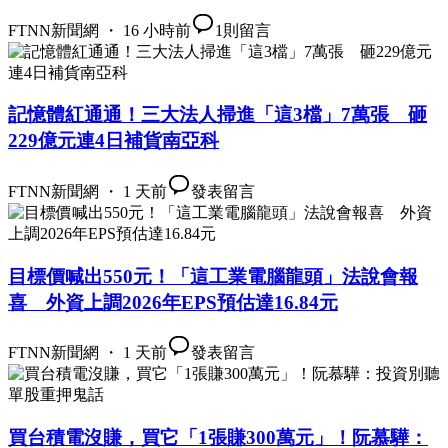
FTNN新聞網 ・ 16 小時前
1
則留言
記憶體紅通通！三大法人掃進「這3檔」7萬張 砸
229億元連4日補貨南亞科
FTNN新聞網 ・ 1 天前
發表留言
目標價喊出550元！「這工業電腦龍頭」法說會報
喜 外資上調2026年EPS預估達16.84元
FTNN新聞網 ・ 1 天前
發表留言
買台積電沒賺，買它「1張賺300萬元」！阮慕驊：