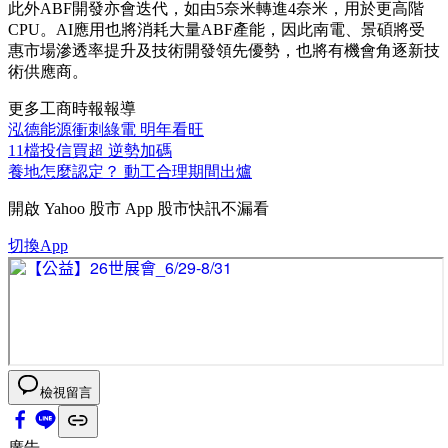
此外ABF開發亦會迭代，如由5奈米轉進4奈米，用於更高階
CPU。AI應用也將消耗大量ABF產能，因此南電、景碩將受
惠市場滲透率提升及技術開發領先優勢，也將有機會角逐新技
術供應商。
更多工商時報報導
泓德能源衝刺綠電 明年看旺
11檔投信買超 逆勢加碼
養地怎麼認定？ 動工合理期間出爐
開啟
Yahoo 股市 App
股市快訊不漏看
切換App
檢視留言
廣告