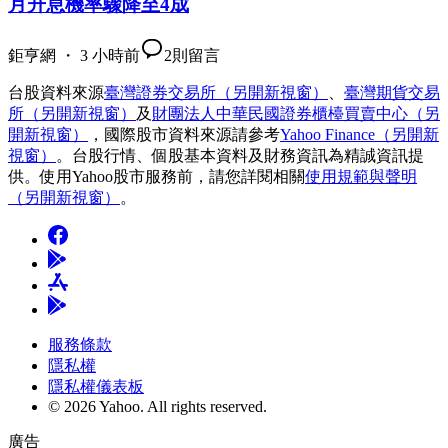
月升息機率驟降至4成
鉅亨網 ・ 3 小時前
2
則留言
台股資料來源
臺灣證券交易所
（另開新視窗）
、
臺灣期貨交易
所
（另開新視窗）
及
財團法人中華民國證券櫃檯買賣中心
（另
開新視窗）
，國際股市資料來源請參考
Yahoo Finance
（另開新
視窗）
。台股行情、個股基本資料及財務資訊為精誠資訊提
供。使用Yahoo股市服務前，請您詳閱相關
使用規範與聲明
（另開新視窗）
。
服務條款
隱私權
隱私權儀表板
© 2026 Yahoo.
All rights reserved.
廣告