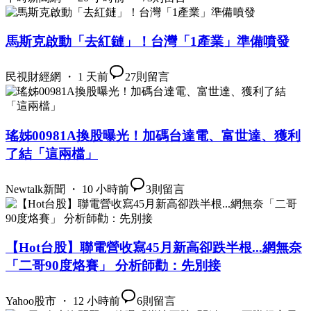
馬斯克啟動「去紅鏈」！台灣「1產業」準備噴發
民視財經網 ・ 1 天前
27
則留言
瑤姊00981A換股曝光！加碼台達電、富世達、獲利
了結「這兩檔」
Newtalk新聞 ・ 10 小時前
3
則留言
【Hot台股】聯電營收寫45月新高卻跌半根...網無奈
「二哥90度烙賽」 分析師勸：先別接
Yahoo股市 ・ 12 小時前
6
則留言