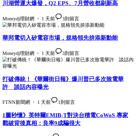
川湖營運大爆發，Q2 EPS、7月營收都刷新高
Moneydj理財網 ・ 1 天前
3
則留言
華邦電切入矽電容市場，規格領先拚添新動能
Moneydj理財網 ・ 1 天前
3
則留言
打破傳統！《華爾街日報》爆川普已多次致電華
許 談話內容曝光
FTNN新聞網 ・ 1 天前
1
則留言
1圖秒懂》英特爾EMIB-T對決台積電CoWoS 專家
戳破背後真相：良率9成騙很大