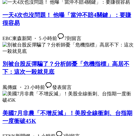
一天4次也沒問題！ 他曝「當沖不賠4關鍵」：要賺
很容易
EBC東森新聞 ・ 5 小時前
7
則留言
別被台股反彈騙了？分析師憂「危機指標」高居不
下：這次一殺就見底
風傳媒 ・ 23 小時前
發表留言
美國7月非農「不增反減」！美股全線衝刺、台指期
一度衝破45K