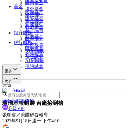
投資早知道
國內基金
基金
境外基金
國內基金
績效排行
境外基金
基金篩選
績效排行
我的基金
基金篩選
銀行服務
我的基金
匯率換算
銀行服務
外幣投資
匯率換算
ATM轉帳
外幣投資
保險試算
ATM轉帳
保險試算
更多
更多
廣告
台股類股查詢
玻璃基板封裝 台廠撿到槍
升級VIP
張珈睿／美國矽谷報導
2023年9月18日週一 下午4:10