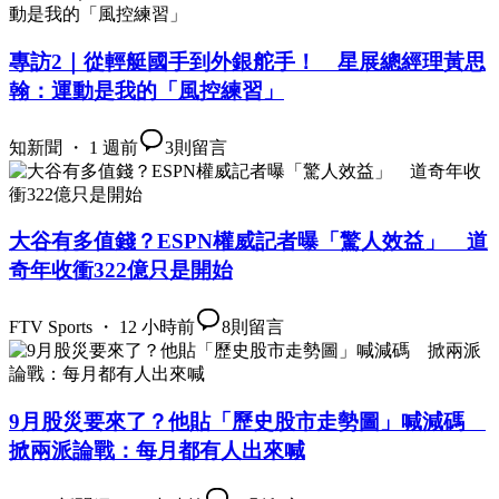
專訪2｜從輕艇國手到外銀舵手！ 星展總經理黃思
翰：運動是我的「風控練習」
知新聞 ・ 1 週前
3
則留言
大谷有多值錢？ESPN權威記者曝「驚人效益」 道
奇年收衝322億只是開始
FTV Sports ・ 12 小時前
8
則留言
9月股災要來了？他貼「歷史股市走勢圖」喊減碼
掀兩派論戰：每月都有人出來喊