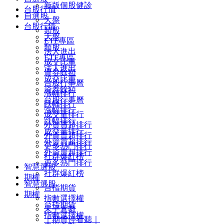
新版個股健診
台股行情
自選股
大盤
台股行情
類股
大盤
ETF專區
類股
法人進出
ETF專區
成交比重
法人進出
資券餘額
成交比重
台股行事曆
資券餘額
漲幅排行
台股行事曆
跌幅排行
漲幅排行
成交量排行
跌幅排行
外資買超排行
成交量排行
外資賣超排行
外資買超排行
更多熱門排行
外資賣超排行
社群爆紅榜
更多熱門排行
智慧選股
社群爆紅榜
期權
智慧選股
台指期貨
期權
指數選擇權
台指期貨
未平倉數
指數選擇權
｜期貨停看聽｜