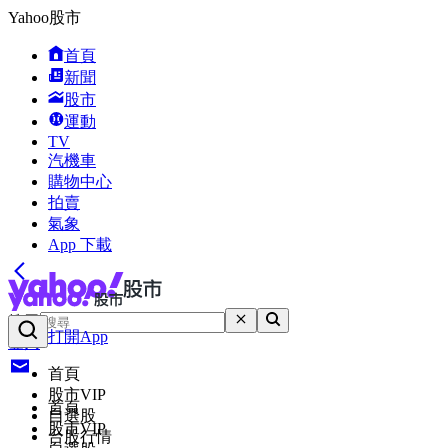
Yahoo股市
首頁
新聞
股市
運動
TV
汽機車
購物中心
拍賣
氣象
App 下載
搜尋
打開App
登入
首頁
股市VIP
首頁
自選股
股市VIP
台股行情