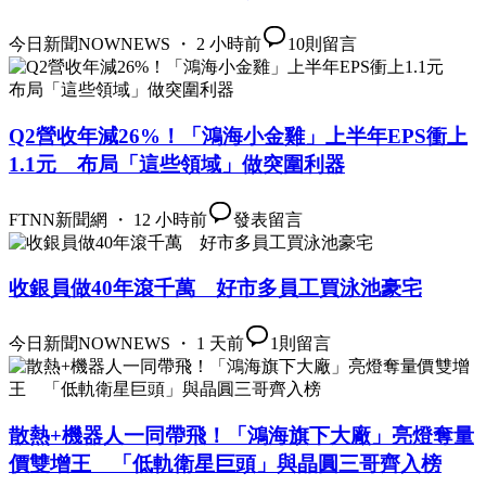
今日新聞NOWNEWS ・ 2 小時前
10
則留言
Q2營收年減26%！「鴻海小金雞」上半年EPS衝上
1.1元 布局「這些領域」做突圍利器
FTNN新聞網 ・ 12 小時前
發表留言
收銀員做40年滾千萬 好市多員工買泳池豪宅
今日新聞NOWNEWS ・ 1 天前
1
則留言
散熱+機器人一同帶飛！「鴻海旗下大廠」亮燈奪量
價雙增王 「低軌衛星巨頭」與晶圓三哥齊入榜