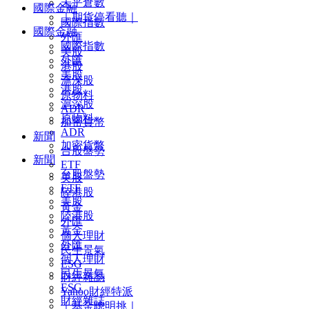
未平倉數
國際金融
｜期貨停看聽｜
國際指數
國際金融
外匯
國際指數
美股
外匯
港股
美股
滬深股
港股
原物料
滬深股
ADR
原物料
加密貨幣
ADR
新聞
加密貨幣
台股盤勢
新聞
ETF
台股盤勢
美股
ETF
陸港股
美股
黃金
陸港股
外匯
黃金
個人理財
外匯
民生景氣
個人理財
ESG
民生景氣
財經雜誌
ESG
Yahoo財經特派
財經雜誌
｜基金聰明挑｜