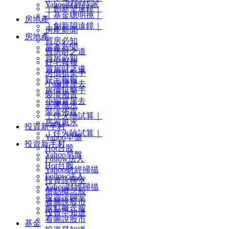
Yahoo財經特派
｜創新望遠鏡｜
｜基金聰明挑｜
房地產
｜創新望遠鏡｜
房產新聞
房地產
買房必知
房產新聞
買房財之道
買房必知
好宅報報
買房財之道
房價狙擊手
好宅報報
小編賞屋去
房價狙擊手
裝潢佈置
小編賞屋去
居家風水
裝潢佈置
｜住火險試算｜
居家風水
投資新手村
｜住火險試算｜
Yahoo早盤
投資新手村
Hot台股
Yahoo早盤
Follow法人
Hot台股
Yahoo財經掃描
Follow法人
投資診聊室
Yahoo財經掃描
盤點概念股
投資診聊室
看圖說股市
盤點概念股
投資早知道
看圖說股市
基金