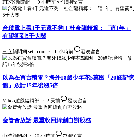
FTNN新聞網 ・ 9 小時前
18
則留言
台積電上看3千元還不夠！杜金龍精算：「這1年」
有望衝到5千大關
三立新聞網 setn.com ・ 10 小時前
發表留言
以為在買台積電？海外18歲少年花5萬囤「20條記憶
體」放話15年後漲5倍
Yahoo遊戲編輯部 ・ 2 天前
發表留言
金管會放話 最重收回緯創自辦股務
中時新聞網 ・ 20 小時前
73
則留言