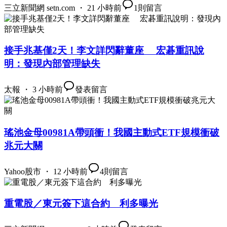
三立新聞網 setn.com ・ 21 小時前
1
則留言
接手兆基僅2天！李文詳閃辭董座 宏碁重訊說
明：發現內部管理缺失
太報 ・ 3 小時前
發表留言
瑤池金母00981A帶頭衝！我國主動式ETF規模衝破
兆元大關
Yahoo股市 ・ 12 小時前
4
則留言
重電股／東元簽下這合約 利多曝光