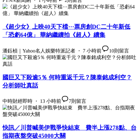
FTNN新聞網 ・ 1 小時前
2
則留言
《超少女》上映40天下檔⋯票房創DC二十年新低
「恐虧64億」 華納繼續拍《超人》續集
潘鈺楨｜Yahoo名人娛樂特派記者 ・ 7 小時前
10
則留言
國巨又下殺逾5％ 何時重返千元？陳泰銘成利空？
分析師吐真話
中時財經即時 ・ 13 小時前
7
則留言
快訊／川普喊美伊戰爭快結束 費半上漲278點、台
指期夜盤突破45000大關