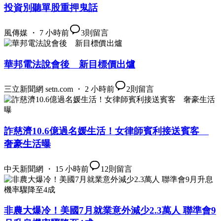
投資別聽單股重押鬼話
風傳媒 ・ 7 小時前
3
則留言
華邦電法說會後 新目標價出爐
三立新聞網 setn.com ・ 2 小時前
2
則留言
詐慈濟10.6億過名媛生活！女律師賓利接送賓客
奢豪生活曝
中天新聞網 ・ 15 小時前
12
則留言
非農大爆冷！美國7月就業意外減少2.3萬人 聯準會9