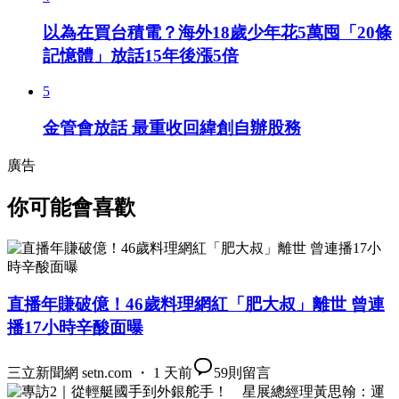
以為在買台積電？海外18歲少年花5萬囤「20條
記憶體」放話15年後漲5倍
5
金管會放話 最重收回緯創自辦股務
廣告
你可能會喜歡
直播年賺破億！46歲料理網紅「肥大叔」離世 曾連
播17小時辛酸面曝
三立新聞網 setn.com ・ 1 天前
59
則留言