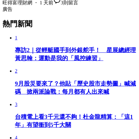
旺得富理財網 ・ 1 天前
3
則留言
廣告
熱門新聞
1
專訪2｜從輕艇國手到外銀舵手！ 星展總經理
黃思翰：運動是我的「風控練習」
2
9月股災要來了？他貼「歷史股市走勢圖」喊減
碼 掀兩派論戰：每月都有人出來喊
3
台積電上看3千元還不夠！杜金龍精算：「這1
年」有望衝到5千大關
4