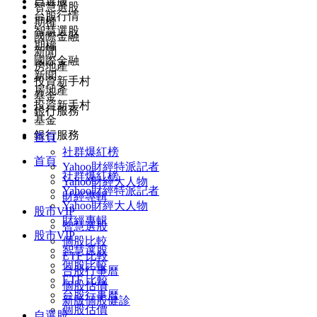
自選股
智慧選股
台股行情
期權
智慧選股
國際金融
期權
新聞
國際金融
房地產
新聞
投資新手村
房地產
基金
投資新手村
銀行服務
基金
銀行服務
首頁
社群爆紅榜
首頁
Yahoo財經特派記者
社群爆紅榜
Yahoo財經大人物
Yahoo財經特派記者
財經專輯
Yahoo財經大人物
股市VIP
財經專輯
智慧選股
股市VIP
個股比較
智慧選股
ETF 比較
個股比較
台股行事曆
ETF 比較
個股估價
台股行事曆
新版個股健診
個股估價
自選股