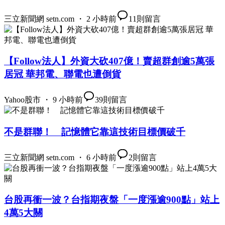
三立新聞網 setn.com ・ 2 小時前
11
則留言
【Follow法人】外資大砍407億！賣超群創逾5萬張
居冠 華邦電、聯電也遭倒貨
Yahoo股市 ・ 9 小時前
39
則留言
不是群聯！ 記憶體它靠這技術目標價破千
三立新聞網 setn.com ・ 6 小時前
2
則留言
台股再衝一波？台指期夜盤「一度漲逾900點」站上
4萬5大關