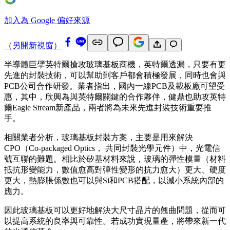
加入為 Google 偏好來源
（另開新視窗）
半導體巨擘英特爾搶攻玻璃基板商機，英特爾透漏，只要有更
先進的封裝技術，可以幫助到客戶都會積極發展，同時也會與
PCB公司合作研發。業者指出，國內一線PCB及載板廠可望受
惠，其中，欣興為與英特爾關鍵的合作夥伴，健鼎也助攻英特
爾Eagle Stream新產品，兩者將為未來先進封裝技術重要推
手。
相關業者分析，玻璃基板封裝方案，主要是用來解決
CPO（Co-packaged Optics， 共同封裝光學元件）中，光電信
號互聯的難題。相比於矽基材料來說，玻璃的彈性模量（材料
抵抗形變能力，數值愈高對彈性變形的抗力愈大）更大、硬度
更大，熱膨脹係數也可以與Si和PCB搭配，以減小系統內部的
應力。
因此玻璃基板可以更好地解決大尺寸晶片的翹曲問題，從而可
以提高系統的良率與可靠性。若成功實現量產，將帶來新一代