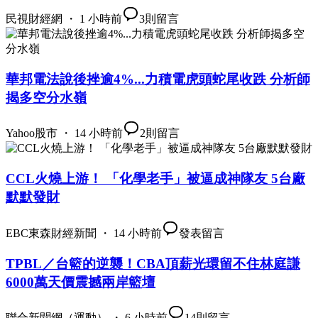
民視財經網 ・ 1 小時前
3
則留言
華邦電法說後挫逾4%...力積電虎頭蛇尾收跌 分析師
揭多空分水嶺
Yahoo股市 ・ 14 小時前
2
則留言
CCL火燒上游！ 「化學老手」被逼成神隊友 5台廠
默默發財
EBC東森財經新聞 ・ 14 小時前
發表留言
TPBL／台籃的逆襲！CBA頂薪光環留不住林庭謙
6000萬天價震撼兩岸籃壇
聯合新聞網（運動） ・ 6 小時前
14
則留言