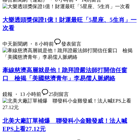
大樂透頭獎保證1億！財運最旺「5星座、5生肖」一
次看
中天新聞網 ・ 8 小時前
發表留言
牽線慈濟高層就是他！跪拜證嚴法師打開信任窗
口 檢揭「美國慈濟青年」李易儒人脈網絡
鏡報 ・ 13 小時前
25
則留言
北美大廠訂單補爆 聯發科小金雞發威！法人喊
EPS上看27.12元