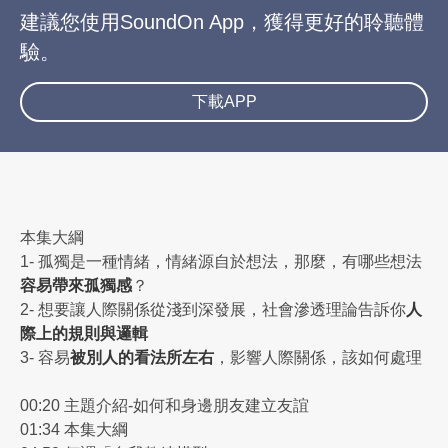
建議您使用SoundOn App，獲得更好的聆聽體
驗。
下載APP
本集大綱
1- 孤獨是一種情緒，情緒源自於想法，那麼，有哪些想法
容易帶來孤獨感
？
2- 想要讓人際關係從淺到深發展，社會滲透理論告訴你
人
際上的規則與邏輯
3- 容易
被別人的看法所左右
，影響人際關係，該如何處理
00:20 主題介紹-如何和身邊朋友建立友誼
01:34 本集大綱