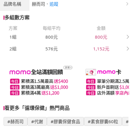
品牌名稱
赫而司
．
追蹤
多組數方案
方案
每組平均
金額
1組
800元
800元
2組
576元
1,152元
看更多「循環保健」熱門商品
#赫而司
#代謝
#膠囊保健食品
#素食膠囊60粒
#