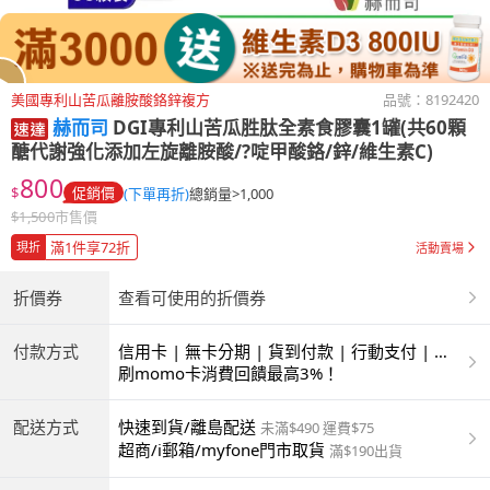
美國專利山苦瓜離胺酸鉻鋅複方
品號：
8192420
赫而司
DGI專利山苦瓜胜肽全素食膠囊1罐(共60顆
醣代謝強化添加左旋離胺酸/?啶甲酸鉻/鋅/維生素C)
800
$
促銷價
(下單再折)
總銷量>1,000
$
1,500
市售價
滿1件享72折
現折
活動賣場
折價券
查看可使用的折價券
付款方式
信用卡 | 無卡分期 | 貨到付款 | 行動支付 | 超
商付款 | ATM | 銀聯卡
刷momo卡消費回饋最高3%！
配送方式
快速到貨/離島配送
未滿$490 運費$75
超商/i郵箱/myfone門市取貨
滿$190出貨