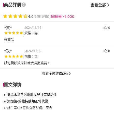
商品評價
查看全部
4.6
總銷量>1,000
(24則評價)
*文*
2024/11/16
0
規格：無
好商品
*玫*
2024/03/02
0
規格：無
試吃看診效果好就会長期購買。
查看全部評價(24)
圖文詳情
低溫水萃含苦瓜胜肽皂甘完整活性
添加鉻/鋅維持醣類正常代謝
維生素C抗氧化有助於傷口癒合