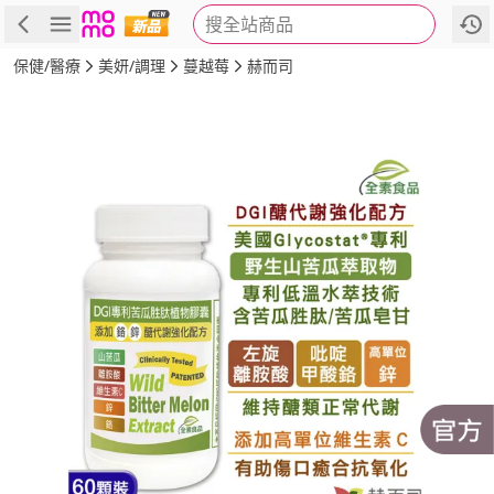
搜全站商品
商品
評價
詳情
規格
推薦
保健/醫療
美妍/調理
蔓越莓
赫而司