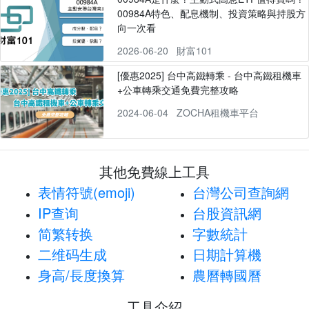
00984A特色、配息機制、投資策略與持股方
向一次看
2026-06-20
財富101
[優惠2025] 台中高鐵轉乘 - 台中高鐵租機車
+公車轉乘交通免費完整攻略
2024-06-04
ZOCHA租機車平台
其他免費線上工具
表情符號(emoji)
台灣公司查詢網
IP查询
台股資訊網
简繁转换
字數統計
二维码生成
日期計算機
身高/長度換算
農曆轉國曆
工具介紹