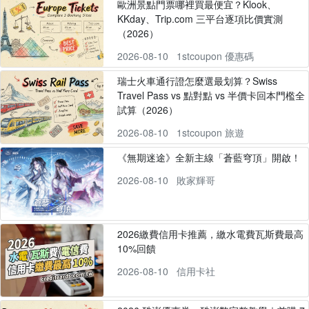
歐洲景點門票哪裡買最便宜？Klook、
KKday、Trip.com 三平台逐項比價實測
（2026）
2026-08-10
1stcoupon 優惠碼
瑞士火車通行證怎麼選最划算？Swiss
Travel Pass vs 點對點 vs 半價卡回本門檻全
試算（2026）
2026-08-10
1stcoupon 旅遊
《無期迷途》全新主線「蒼藍穹頂」開啟！
2026-08-10
敗家輝哥
2026繳費信用卡推薦，繳水電費瓦斯費最高
10%回饋
2026-08-10
信用卡社