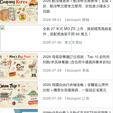
2026 酷澎優惠券＋酷澎幣完整教學｜首購 7
折、酷澎幣怎麼拿怎麼用、折抵會少賺多少
回饋
2026-08-01
1stcoupon 購物
全新 27 年式 MG ZS 上市，換裝曜黑風格套
件，搭配舊換新不用 60 萬元！
2026-07-30
車主充電站
2026 母親節餐廳訂位指南：Top 10 必吃吃
到飽/米其林餐廳 (含信用卡優惠與餐券折扣)
2026-07-29
1stcoupon 美食
2026 韓國自由行終極攻略｜首爾釜山濟州
比較＋機票住宿優惠碼，一篇搞定省萬元
2026-07-29
1stcoupon 訂房
00984A是什麼？主動式高息ETF值得買嗎？