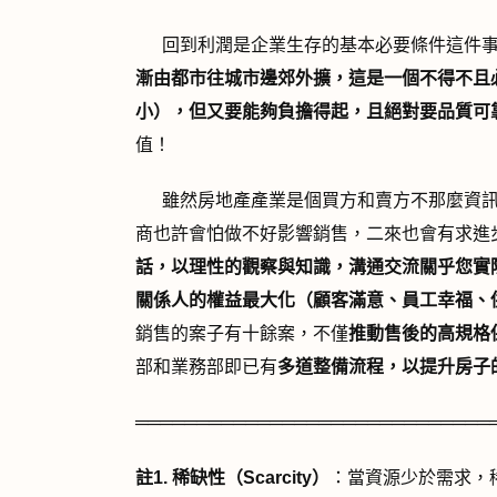
回到利潤是企業生存的基本必要條件這件事
漸由都市往城市邊郊外擴，這是一個不得不且
小），但又要能夠負擔得起，且絕對要品質可
值！
雖然房地產產業是個買方和賣方不那麼資訊
商也許會怕做不好影響銷售，二來也會有求進
話，以理性的觀察與知識，溝通交流關乎您實
關係人的權益最大化（顧客滿意、員工幸福、
銷售的案子有十餘案，不僅
推動售後的高規格
部和業務部即已有
多道整備流程，以提升房子
═════════════════════════════
註1.
稀缺性（Scarcity
）
：當資源少於需求，