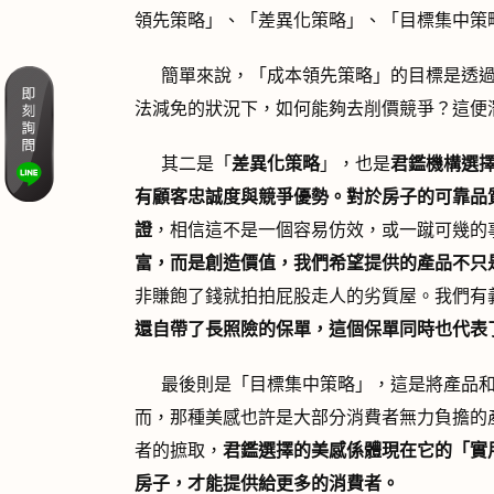
領先策略」、「差異化策略」、「目標集中策
簡單來說，「成本領先策略」的目標是透過
法減免的狀況下，如何能夠去削價競爭？這便
其二是「
差異化策略
」，也是
君鑑機構選
有顧客忠誠度與競爭優勢。對於房子的可靠品
證
，相信這不是一個容易仿效，或一蹴可幾的
富，而是創造價值，我們希望提供的產品不只
非賺飽了錢就拍拍屁股走人的劣質屋。我們有
還自帶了長照險的保單，這個保單同時也代表
最後則是「目標集中策略」，這是將產品和
而，那種美感也許是大部分消費者無力負擔的
者的摭取，
君鑑選擇的美感係體現在它的「實
房子，才能提供給更多的消費者。