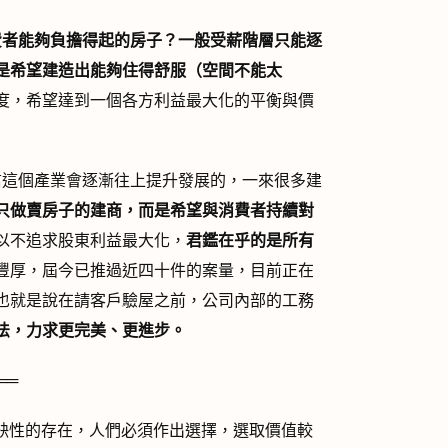
費者能夠負擔得起的房子？一般受薪階層只能逐
是希望建造出能夠住得舒服（空間不能太
度，希望達到一個各方利益最大化的平衡與價
這個產業會逐漸往上提升發展的，一來很多建
只做賣房子的建商，而是希望與消費者持續對
以不追求股東利益最大化，
君鑑在乎的是所有
豐厚，屆今已推過近四十件的案量，目前正在
也就是說在請客戶驗屋之前，公司內部的工務
法，力求更完美、更進步。
══
缺性的存在，人們必須作出選擇，選取價值較