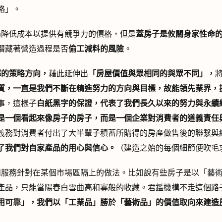
略」。
降低成本以提供有競爭力的價格，但是
蓋房子是攸關身家性命
潛藏著營造過程是否
偷工減料的風險
。
擇的策略方向，
藉此延伸出
「房屋價值與眾相同的與眾不同」，
質，一直是我們不斷在精進努力的方向與目標，故能領先業界，
事，這樣子
白紙黑字的保證，代表了我們長久以來的努力與永續
是一個看起來像房子的房子，而是一個企業對消費者的道義責任
義務對消費者付出了大半輩子積蓄所購得的房產做售後的聯繫與
了我們對自家產品的用心與信心。
（建造之始的每個細節便吹毛
服務針對在某個市場區隔上的做法。比如說有些房子是以「藝術
產品，只能當陽春白雪曲高和寡般的收藏。君鑑機構不走這個路
用可靠」，我們以「工業品」勝於「藝術品」的價值取向來建造