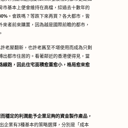
房市基本上便會維持在高檔，綜過去十數年的
0%
。會跌嗎？等跌下來再買？各大都市，皆
外來者前來購置，因為越是國際前瞻的都市，
。
也許老屋翻新，也許老舊至不堪使用而成為只剩
轉出都市住居的。看著鄰近的香港便得見，當
路線跑，因此住宅面積愈蓋愈小，格局愈來愈
理而穩定的利潤能予企業足夠的資金製作產品，
）， 提出企業有3種基本的策略選擇，分別是「成本