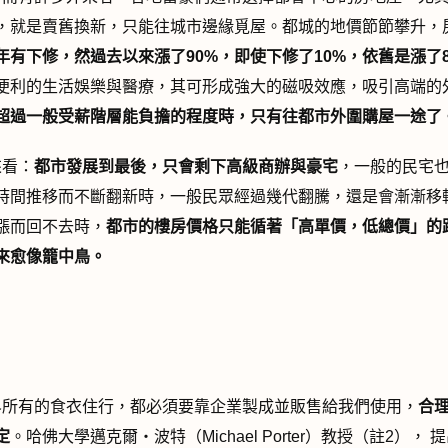
，就是賣舊換新，只能往城市邊緣覓屋。都城的地價節節攀升，
年有下修，然過去以來漲了
90%
，即使下修了10%
，依舊是漲了8
便利的生活娛樂與醫療，其可形成強大的磁吸效應，吸引高端的
超過一般受薪階層能負擔的程度時，只有往都市外圍購屋一途了
看：
都市發展到最後，只會剩下高級商辦與豪宅
，一般的民宅
時間推移而不斷翻新時，一般民眾經過幾代翻騰，還是會漸漸移
漲而回不去時，
都市的樓房價格只能循著「高單價，低總價」的
來愈像籠中鳥。
界所有的食衣住行，都必須要靠企業製成並販售給我們使用，
合
定
。哈佛大學邁克爾‧波特（Michael Porter）教授（註2