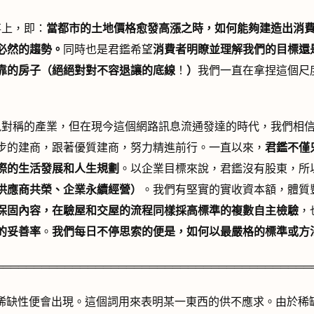
上，即：
當都市的土地價格愈發高漲之時，如何能夠建造出消
必然的趨勢。
同時也是君鑑希望
消費者明瞭並理解我們的目標還
靠的房子（絕絕對對不容退讓的底線
！
）
我們一直在拿捏這個尺
對稱的產業，但在現今這個網路訊息流通發達的時代，我們相信
步的建商，跟著優質建商，努力精進前行。一直以來，
君鑑不僅
際的生活發展和人生規劃
。以企業目標來說，君鑑沒有股東，所
供應商共榮、企業永續經營）
。我們有堅實的實收資本額，體質
保固內容，在驗屋和交屋的流程同樣採高標準的複數自主檢驗
，
的妥善率
。
我們每日不停思索的便是，如何以最嚴格的標準或方
═════════════════════════════════════════
稀缺性便會出現。這個詞用來表明某一東西的供不應求。由於稀