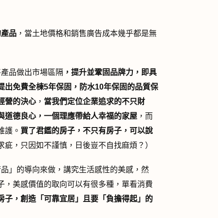
的產品
，當土地價格和銷售廣告成本幾乎都是無
將產品做出市場區隔
，提升並鞏固品牌力，即具
提出免費全棟
5
年保固，防水10
年保固的品質保
經營的決心
，
當我們定位企業追求的不只財
與道德良心，一個理應帶給人幸福的家屋
，而
維護。
買了君鑑的房子，不只有房子，可以說
求疵，只因如不謹慎，日後豈不自找麻煩？）
品」的導向來做，講究生活感性的美感，然
子，美感價值的取向可以有很多種，單看消費
房子，創造「可靠宜居」且要「負擔得起」的