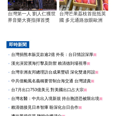
台灣第一人 劉人仁獲世
台灣芒果荔枝首批抵英
界音樂大賽指揮首獎
國 多元通路放眼歐洲
即時新聞
台灣捐熊本賑災款逾2億 外長：台日情誼深厚
圖
漢光演習濱海打擊及防禦 賴清德到場視導
圖
台灣非洲友邦總理訪台成果豐碩 深化雙邊邦誼
圖
中共借颱風名義稱要管制台海交通 台灣譴責
圖
台7月出口753億美元 對美國出口占大宗
圖
台灣名醫：中共出入境新規 持台胞證恐被限出境
圖
賴清德接見日本智庫 盼深化台日合作
圖