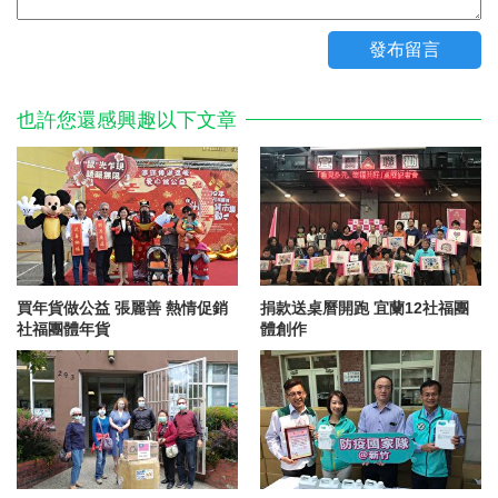
也許您還感興趣以下文章
買年貨做公益 張麗善 熱情促銷
捐款送桌曆開跑 宜蘭12社福團
社福團體年貨
體創作