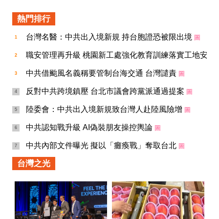
熱門排行
台灣名醫：中共出入境新規 持台胞證恐被限出境
圖
1
職安管理再升級 桃園新工處強化教育訓練落實工地安全
2
中共借颱風名義稱要管制台海交通 台灣譴責
圖
3
反對中共跨境鎮壓 台北市議會跨黨派通過提案
圖
4
陸委會：中共出入境新規致台灣人赴陸風險增
圖
5
中共認知戰升級 AI偽裝朋友操控輿論
圖
6
中共內部文件曝光 擬以「癱瘓戰」奪取台北
圖
7
台灣之光