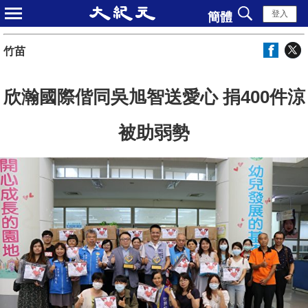
登入
簡體
竹苗
欣瀚國際偕同吳旭智送愛心 捐400件涼
被助弱勢