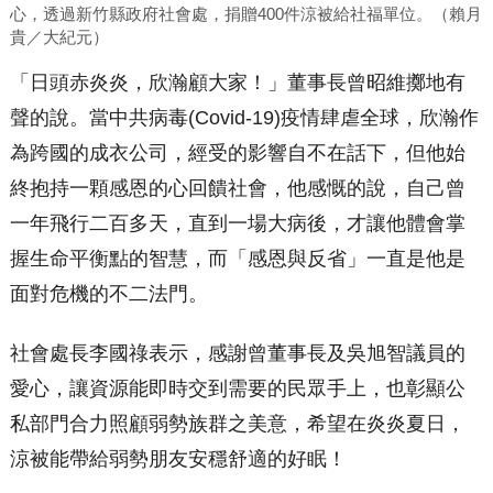
心，透過新竹縣政府社會處，捐贈400件涼被給社福單位。（賴月
貴／大紀元）
「日頭赤炎炎，欣瀚顧大家！」董事長曾昭維擲地有
聲的說。當中共病毒(Covid-19)疫情肆虐全球，欣瀚作
為跨國的成衣公司，經受的影響自不在話下，但他始
終抱持一顆感恩的心回饋社會，他感慨的說，自己曾
一年飛行二百多天，直到一場大病後，才讓他體會掌
握生命平衡點的智慧，而「感恩與反省」一直是他是
面對危機的不二法門。
社會處長李國祿表示，感謝曾董事長及吳旭智議員的
愛心，讓資源能即時交到需要的民眾手上，也彰顯公
私部門合力照顧弱勢族群之美意，希望在炎炎夏日，
涼被能帶給弱勢朋友安穩舒適的好眠！