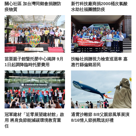
關心社區 加台灣同鄉會捐贈防
新竹科技廠商捐2000桶次氯酸
疫物質
水助社福團體防疫
苗栗親子館暨托嬰中心揭牌 9月
扶輪社捐贈視力檢查巡迴車 嘉
1日起調降臨時托嬰費用
惠竹縣偏鄉居民
冠軍建材「近零展望建材館」啟
通霄沙雕節 8/8父親節風箏展演
用 將肩負節能減碳環境教育重
8/16情人節挑戰送好禮
任