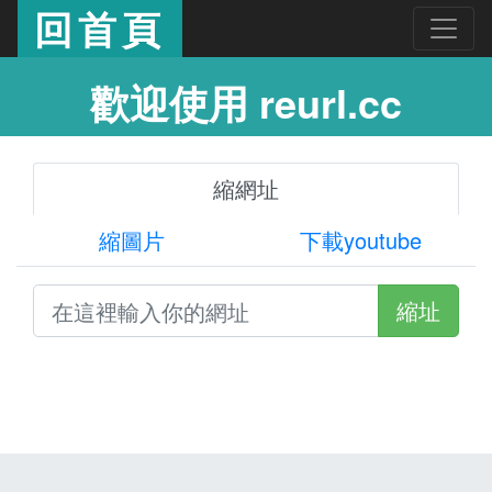
回首頁
歡迎使用 reurl.cc
縮網址
縮圖片
下載youtube
縮址