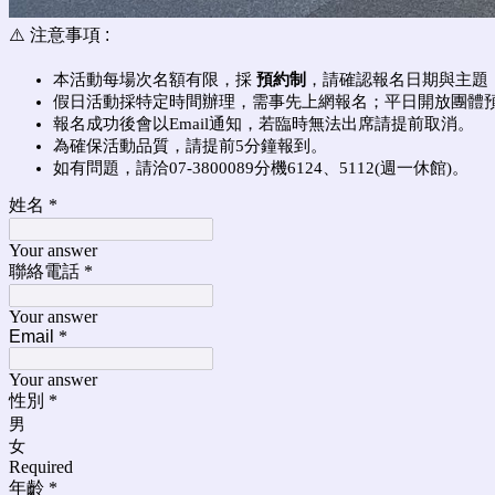
⚠️ 注意事項 :
本活動每場次名額有限，採
預約制
，請確認報名日期與主題
假日活動採特定時間辦理，需事先上網報名；平日開放團體
報名成功後會以Email通知，若臨時無法出席請提前取消。
為確保活動品質，請提前5分鐘報到。
如有問題，請洽07-3800089分機6124、5112(週一休館)。
姓名
*
Your answer
聯絡電話
*
Your answer
Email
*
Your answer
性別
*
男
女
Required
年齡
*