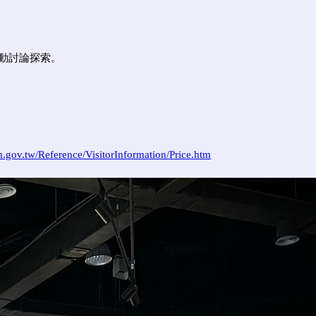
互動討論探索。
.gov.tw/Reference/VisitorInformation/Price.htm