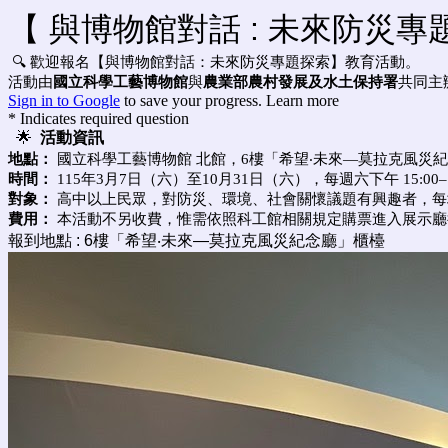
【 與博物館對話 : 未來防災
🔍 歡迎報名【與博物館對話：未來防災專題探索】教育活動。
活動由
國立科學工藝博物館
與
農業部
農村發展及
水土保持署
共同主
Sign in to Google
to save your progress.
Learn more
* Indicates required question
🌟
活動資訊
地點：
國立科學工藝博物館 北館，6樓「希望‧未來—莫拉克風災紀
時間：
115年3月7日（六）至10月31日（六），每週六下午 15:00–1
對象：
高中以上民眾，對防災、環境、社會關懷議題有興趣者，每
費用：
本活動不另收費，惟需依照科工館相關規定購票進入展示廳
報到地點 : 6樓「希望‧未來—莫拉克風災紀念廳」櫃檯