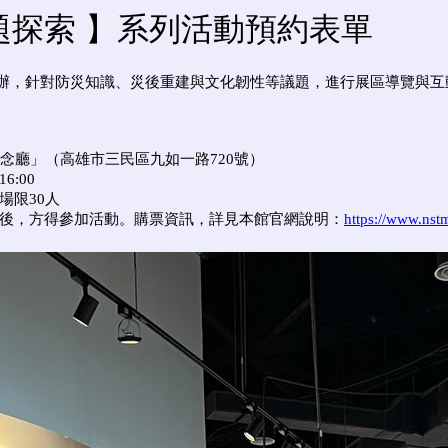
專題探索 】系列活動預約表單
辦，針對防災知識、災後重建與文化韌性等議題，進行展區導覽與
念廳」（高雄市三民區九如一路720號）
6:00
場限30人
後，方得參加活動。購票資訊，詳見本館官網說明：
https://www.nstm