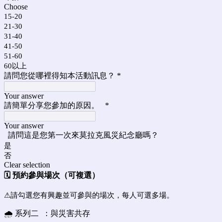
Choose
15-20
21-30
31-40
41-50
51-60
60以上
請問您從哪裡得知本活動訊息？
*
Your answer
請簡單分享您參加的原因。
*
Your answer
請問這是您第一次來莫拉克風災紀念廳嗎？
是
否
Clear selection
🗓 預約參與場次（可複選）
⚠請勾選您有興趣並可參與的場次，每人可選多場。
🌧️ 系列二 ：與災害共存