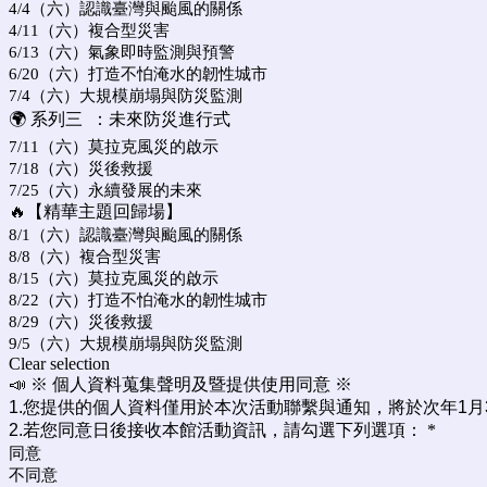
4/4（六）認識臺灣與颱風的關係
4/11（六）複合型災害
6/13（六）氣象即時監測與預警
6/20（六）打造不怕淹水的韌性城市
7/4（六）大規模崩塌與防災監測
🌍 系列三 ：未來防災進行式
7/11（六）莫拉克風災的啟示
7/18（六）災後救援
7/25（六）永續發展的未來
🔥【精華主題回歸場】
8/1（六）認識臺灣與颱風的關係
8/8（六）複合型災害
8/15（六）莫拉克風災的啟示
8/22（六）打造不怕淹水的韌性城市
8/29（六）災後救援
9/5（六）大規模崩塌與防災監測
Clear selection
📣 ※ 個人資料蒐集聲明及暨提供使用同意 ※
1.您提供的個人資料僅用於本次活動聯繫與通知，將於次年1月
2.若您同意日後接收本館活動資訊，請勾選下列選項：
*
同意
不同意