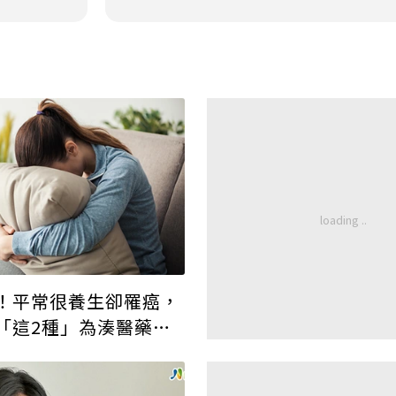
！平常很養生卻罹癌，
「這2種」為湊醫藥費
…