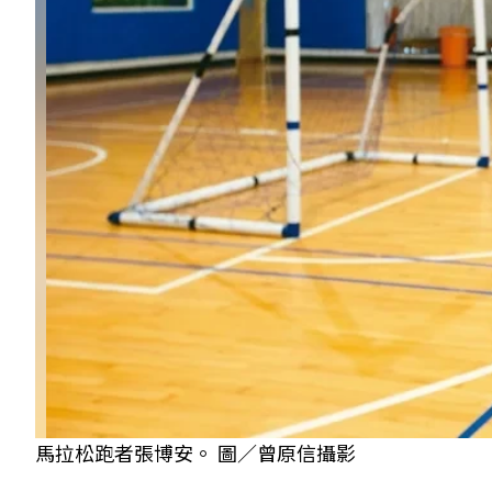
馬拉松跑者張博安。 圖／曾原信攝影