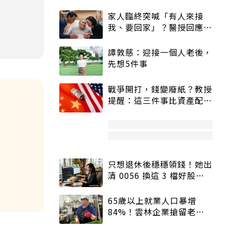
家人臨終突喊「有人來接
我、要回家」？醫授回應方
式快學：避免抱憾終生
譚敦慈：迎接一個人老後，
先想5件事
戰爭開打，錢變廢紙？教授
提醒：這三件事比資產配置
更重要！
只想退休後穩穩領錢！她出
清 0056 換這 3 檔好股：
股價高點照樣買
65歲以上就業人口暴增
84%！雲林企業搶留老員
工：穩定性高、經驗豐富