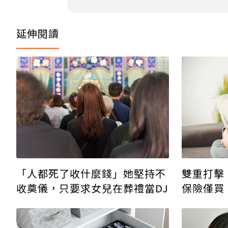
延伸閱讀
「人都死了收什麼錢」她堅持不
雙重打擊
收奠儀，只要求女兒在葬禮當DJ
保險僅買
到處借錢