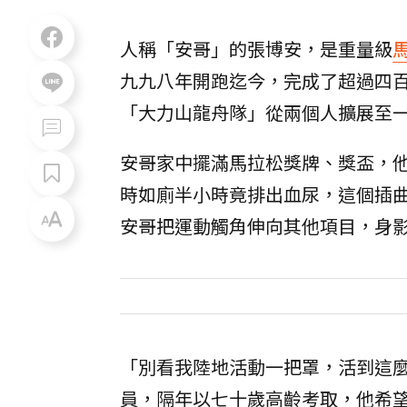
人稱「安哥」的張博安，是重量級
九九八年開跑迄今，完成了超過四
「大力山龍舟隊」從兩個人擴展至
安哥家中擺滿馬拉松獎牌、獎盃，
時如廁半小時竟排出血尿，這個插
安哥把運動觸角伸向其他項目，身
「別看我陸地活動一把罩，活到這
員，隔年以七十歲高齡考取，他希