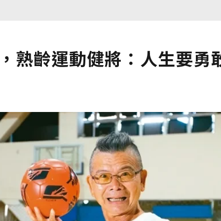
泳，熟齡運動健將：人生要勇