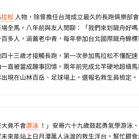
馬拉松
人物，除曾擔任台灣成立最久的長跑俱樂部會
百場全馬。八年前與友人閒聊：「我們來划龍舟好嗎
一百多人，涵蓋老中青，每年參加台北國際龍舟錦標
他四十三歲才接觸長跑，第一次參加馬拉松不懂配速
曲一直被當成趣事回憶。兩年前完成北竿硬地超級馬
影出現在山林百岳、足球場上，還報名救生員檢定。
麼大竟不會
游泳
！」安哥六十九歲鼓起勇氣學游泳、
望未來能站上日月潭萬人泳渡的救生浮台，幫忙餵食