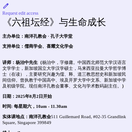
Request edit access
《六祖坛经》与生命成长
主办单位：南洋孔教会 · 孔子大学堂
支持单位：儒商学会、喜耀文化学会
讲师：杨治中先生（
杨治中，字修庸。中国西北师范大学汉语言
文学学士，新加坡国立大学汉学硕士，马来西亚拉曼大学哲学博
士（在读），
主要研究兴趣为儒、释、道三教思想史和新加坡民
间信仰。
曾执教于中国高中、埃及开罗大学中文系、新加坡中学
及初级学院。现任南洋孔教会董事、文化与学术数码副主任。
）
日期：
2025
年
8
月
2
日开始
时间:
每星期六，
10am - 11.30am
实体课地点：南洋孔教会
511 Guillemard Road,
#02-35 Grandlink
Square,
Singapore 399849