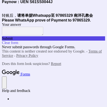
Paynow：UEN S61SS0044J
转账后，
请将单据Whatsapp至 97865329 南洋孔教会
Please WhatsApp prove of Payment to 97865329.
Your answer
Submit
Clear form
Never submit passwords through Google Forms.
This content is neither created nor endorsed by Google. -
Terms of
Service
-
Privacy Policy
Does this form look suspicious?
Report
Forms
Help and feedback