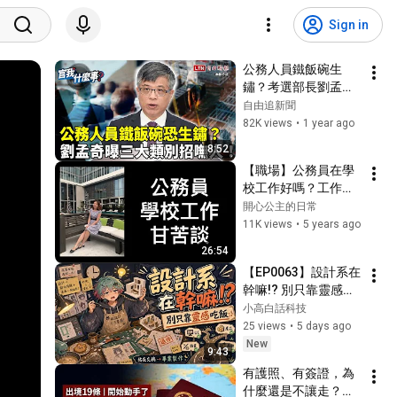
Sign in
公務人員鐵飯碗生
鏽？考選部長劉孟奇
曝三大類別招嘸人！
自由追新聞
護理師執照考試大改
82K views
•
1 year ago
革！【官我什麼事】
8:52
2025.7.18
【職場】公務員在學
校工作好嗎？工作內
容？｜開心公主的日
開心公主的日常
常
11K views
•
5 years ago
26:54
【EP0063】設計系在
幹嘛!? 別只靠靈感吃
飯
小高白話科技
25 views
•
5 days ago
New
9:43
有護照、有簽證，為
什麼還是不讓走？中