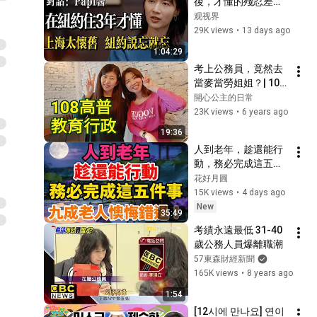
後，才懂的殘忍差
｜李正皓 主持｜
異！上海人瘋狂懷
观视界
20260805
舊，紐約人說
29K views
•
13 days ago
忘！！！#马家辉 #
1:04:29
窦文涛 #papi醬  #陳
考上公務員，竟然去
丹青 #魯豫 #上海 #
當麥當勞姐姐？| 108
香港  #经济 #文学 #
教育行政高考 | 開心
開心公主的日常
窦文涛
公主
23K views
•
6 years ago
19:36
人到老年，趁還能行
動，務必完成這五件
事，九成老人懊悔錯
花好月圓
過！【花好月圓】
15K views
•
4 days ago
New
35:49
考績永遠最低 31-40
歲公務人員爆離職潮
57東森財經新聞
165K views
•
8 years ago
1:54
[12시에 만나요] 연이