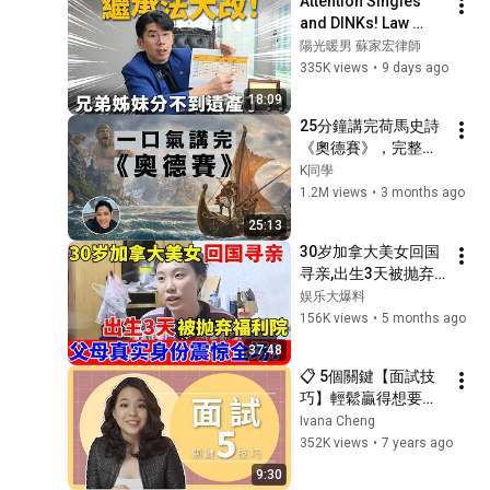
Attention Singles 
略】
and DINKs! Law 
Amended: Siblings 
陽光暖男 蘇家宏律師
No Longer 
335K views
•
9 days ago
Guaranteed an 
18:09
Inheritance? Miss 
25分鐘講完荷馬史詩
This...
《奧德賽》，完整劇
情一口氣看懂 | 這部
K同學
西方文學的開山之
1.2M views
•
3 months ago
作，到底有多精彩？
25:13
30岁加拿大美女回国
寻亲,出生3天被抛弃!
父母真实身份震惊全
娱乐大爆料
场【人间真情录】
156K views
•
5 months ago
37:48
📋 5個關鍵【面試技
巧】輕鬆贏得想要的
職缺｜Ivana聊工作
Ivana Cheng
352K views
•
7 years ago
9:30