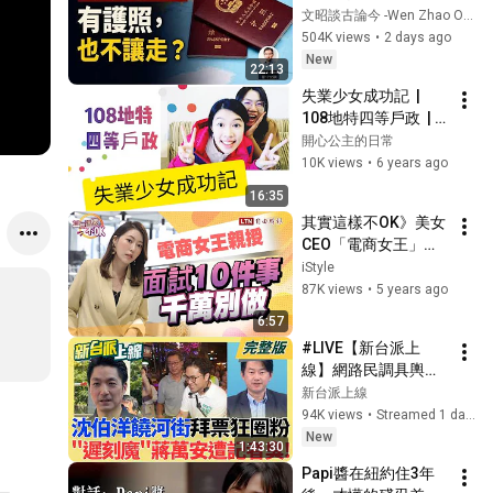
共出境新規，管的遠
文昭談古論今 -Wen Zhao Official
不止是人（文昭談古
504K views
•
2 days ago
論今1735期）
New
22:13
失業少女成功記  | 
108地特四等戶政  | 
開心公主
開心公主的日常
10K views
•
6 years ago
16:35
其實這樣不OK》美女 
CEO「電商女王」親
授！面試 10 件事千萬
iStyle
不要做
87K views
•
5 years ago
6:57
#LIVE【新台派上
線】網路民調具輿情
代表性!壹蘋民調蔣萬
新台派上線
安一度"慘輸3成"!訊
94K views
•
Streamed 1 day ago
號? 美140億美元對台
New
1:43:30
軍售有譜?台美防衛合
Papi醬在紐約住3年
作迎來歷史性大突破!