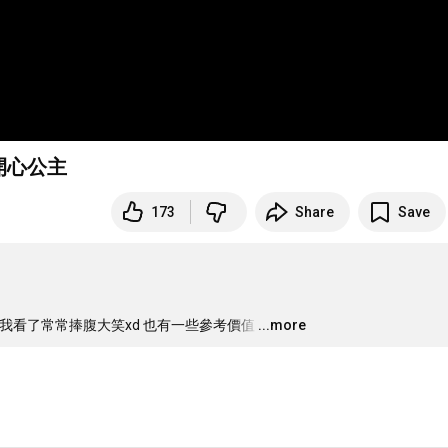
人 | 開心公主
173
Share
Save
，我看了常常捧腹大笑xd 也有一些參考價值
…
...more