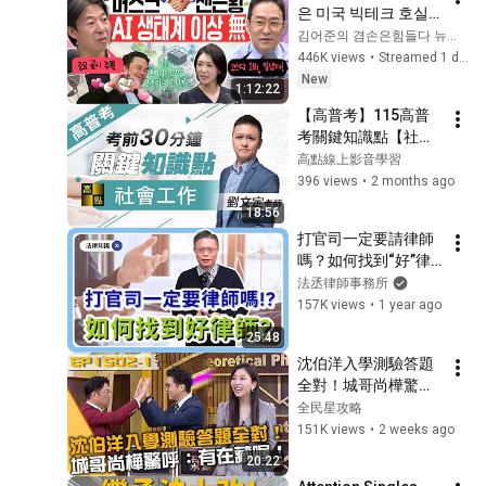
은 미국 빅테크 호실
적에 오늘은 코스피 
김어준의 겸손은힘들다 뉴스공장
매수 사이드카! 코스
446K views
•
Streamed 1 day ago
닥 800 안착 가능할
New
1:12:22
까?ㅣ2026년 8월 5일 
【高普考】115高普
수요일
考關鍵知識點【社會
工作】劉文定老師｜
高點線上影音學習
公職考試｜高上公職
396 views
•
2 months ago
網
18:56
打官司一定要請律師
嗎？如何找到“好”律
師，幫自己化解案件
法丞律師事務所
危機！？【時事
157K views
•
1 year ago
ep.14】
25:48
沈伯洋入學測驗答題
全對！城哥尚樺驚
呼：有在藏喔！
全民星攻略
20260720 曾國城 曾
151K views
•
2 weeks ago
玟學 陳玉珍 Part1 
20:22
EP1502【全民星攻