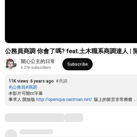
公務員商調 你會了嗎? feat.土木職系商調達
開心公主的日常
Subscribe
6.27K subscribers
11K views
6 years ago
#商調
#j公務員
#商調
本影片可開cc字幕

事求人 開放版 
http://opencpa.castman.net/
  版上的留言非常療癒
Comments