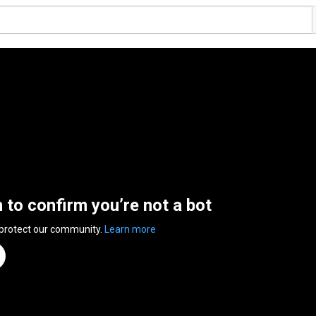
n to confirm you’re not a bot
 protect our community.
Learn more