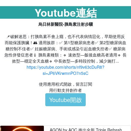
Youtube連結
烏日林新醫院-胰島素注射步驟
📌破解迷思：打胰島素不會上癮，也不代表病情惡化，早期使用反
而能保護胰臟！👥 適用族群：✅ 第1型糖尿病患者✅ 第2型糖尿病血
糖控制不佳者✅ 妊娠糖尿病、手術或感染引起血糖失控者✅ 糖尿病
急性併發症患者💉 胰島素種類：🔹 速效型—飯後血糖高者適用🔹 長
效型—穩定全天血糖🔹 中長效型—多時段控制，減少施打...
https://youtube.com/shorts/nf9v63cDuR8?
si=JP6VKrwmnPO7n5sC
使用應用程式開啟，留言訂閱
用行動支持創作者
Youtube開啟
AGON by AOC 推出全新 Triple Refresh