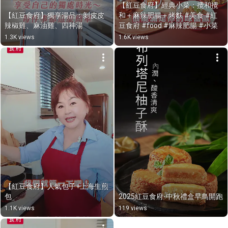
【紅豆食府】經典小菜：攪和攪
【紅豆食府】獨享湯品：剝皮皮
和＋麻辣肥腸＋烤麩 #美食 #紅
辣椒雞、麻油雞、四神湯
豆食府 #food #麻辣肥腸 #小菜
1.3K views
1.6K views
【紅豆食府】人氣包子+上海生煎
包
2025紅豆食府-中秋禮盒早鳥開跑
1.1K views
119 views