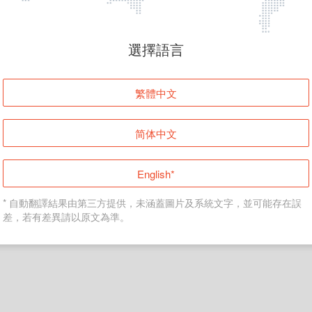
頁面無法顯示
選擇語言
發生錯誤！請登入並再試一次或回到主頁。
繁體中文
登入
简体中文
返回首頁
English*
* 自動翻譯結果由第三方提供，未涵蓋圖片及系統文字，並可能存在誤
差，若有差異請以原文為準。