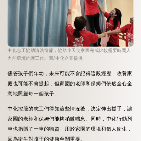
中化志工協助清洗窗簾，協助小天使家園完成比較需要時間人
力的環境維護工作。圖/中化企業提供
儘管孩子們年幼，未來可能不會記得這段經歷，收養家
庭也可能不會提起，但家園的老師和保姆們依然全心全
意地照顧每一個孩子。
中化控股的志工們得知這些情況後，決定伸出援手，讓
家園的老師和保姆們能夠稍微喘息。同時，中化行動列
車也捐贈了一車的物資，用於家園的環境和個人衛生，
因為衛生對孩子的健康至關重要。