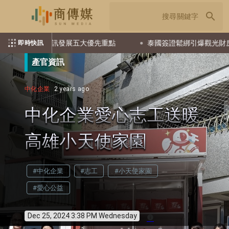
search
通訊發展五大優先重點
泰國簽證鬆綁引爆觀光財房市 普吉市建
即時快訊
產官資訊
中化企業
2 years ago
中化企業愛心志工送暖
高雄小天使家園
#中化企業
#志工
#小天使家園
#愛心公益
Dec 25, 2024 3:38 PM Wednesday
info