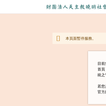
本頁面暫停服務。
警告訊息
目前
首頁
統之
若您
官方