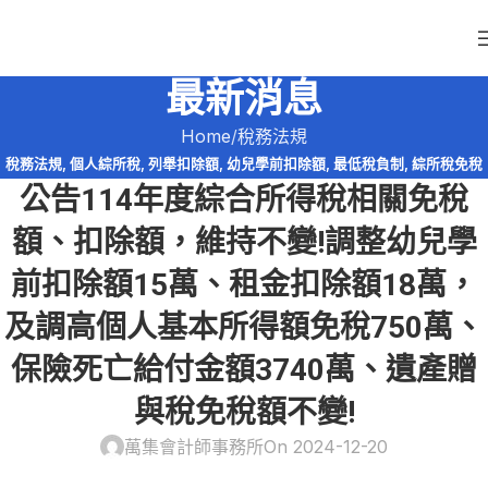
最新消息
Home
稅務法規
稅務法規
,
個人綜所稅
,
列舉扣除額
,
幼兒學前扣除額
,
最低稅負制
,
綜所稅免稅
公告114年度綜合所得稅相關免稅
額
額、扣除額，維持不變!調整幼兒學
前扣除額15萬、租金扣除額18萬，
及調高個人基本所得額免稅750萬、
保險死亡給付金額3740萬、遺產贈
與稅免稅額不變!
萬集會計師事務所
On 2024-12-20