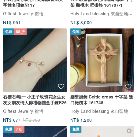
字姓名項鍊N117
架 橄欖木 壁掛飾 161707-1
Holy Land blessing 來自聖地的祝福
Giftest Jewelry 禮悟
NT$ 951
NT$ 3,000
免運
88 折
免運
石榴石/唯一 小王子玫瑰花女生女
牆壁掛飾 Celtic cross 十字架 進
友女朋友情人節禮物禮盒手鍊B26
口橄欖木 161748
Holy Land blessing 來自聖地的祝福
Giftest Jewelry 禮悟
NT$ 677
NT$ 769
NT$ 1,200
免運
7 折
免運