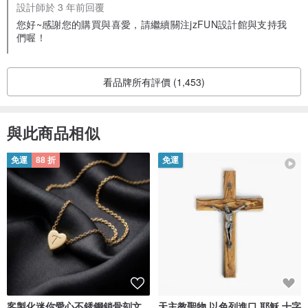
設計師於 3 年前回覆
您好~感謝您的購買與喜愛，請繼續關注jzFUN設計館與支持我
們喔！
看品牌所有評價 (1,453)
與此商品相似
免運
88 折
免運
客製化迷你愛心不銹鋼鎖骨刻文
天主教聖物 以色列進口 耶穌 十字