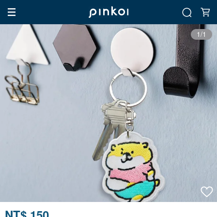
1/1
NT$ 150