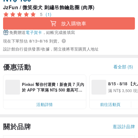
JzFun / 微笑柴犬 刺繡吊飾鑰匙圈 (肉厚)
5
(1)
放入購物車
免費贈送
電子賀卡
，結帳完成後填寫
現在下單預估 8/13~8/16 到貨。
設計館自行提供發票/收據，開立後將寄至購買人地址
優惠活動
看全部 (5)
8/15 - 8/18 
Pinkoi 幫你付運費！新會員 7 天內
季】滿 NT$3500
於 APP 下單滿 NT$ 500 最高可折
滿 NT$ 3,500 現
50
運費 NT$ 100
50
活動詳情
前往活動頁
關於品牌
逛設計品牌