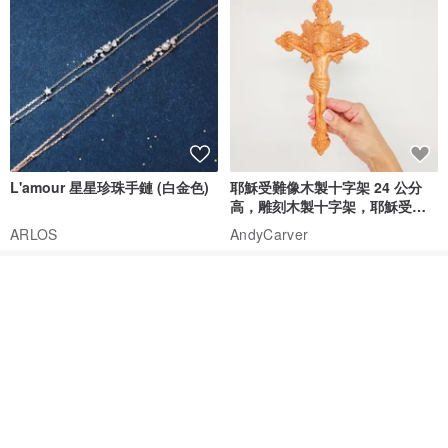
L'amour 星星珍珠手鏈 (白金色)
耶穌受難像木製十字架 24 公分
高，雕刻木製十字架，耶穌受難
像天主教十字架
ARLOS
AndyCarver
NT$ 4,641
NT$ 6,630
NT$ 1,560
放入購物車
免運
7 折
加入收藏
了解品牌