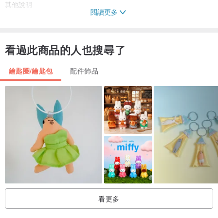
其他說明
閱讀更多
/
顏色略有偏差，以實品顏色為準。
The color of real products will be slightly different form the website
看過此商品的人也搜尋了
through your monitor.
鑰匙圈/鑰匙包
配件飾品
勿置於高溫、潮濕及日照處，並請遠離火源。
Away from direct sunlight, high temperature and high humidity
condition and keep it away from fire.
請勿放入口中玩耍，以免不慎誤食，幼兒使用須由家長陪同。
Do not put it in your mouth to avoid eating, children must be
accompanied by an adult while using.
看更多