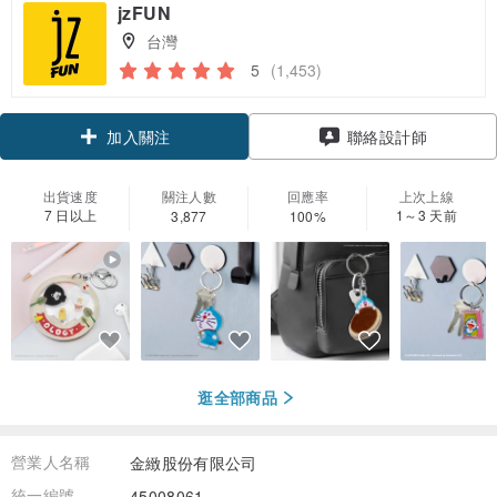
jzFUN
台灣
5
(1,453)
加入關注
聯絡設計師
出貨速度
關注人數
回應率
上次上線
7 日以上
1～3 天前
3,877
100%
逛全部商品
營業人名稱
金緻股份有限公司
統一編號
45008061