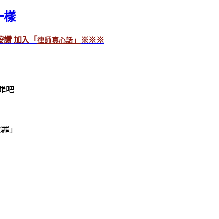
一樣
讚 加入「
※※※
律師真心話」
罪吧
欺罪」