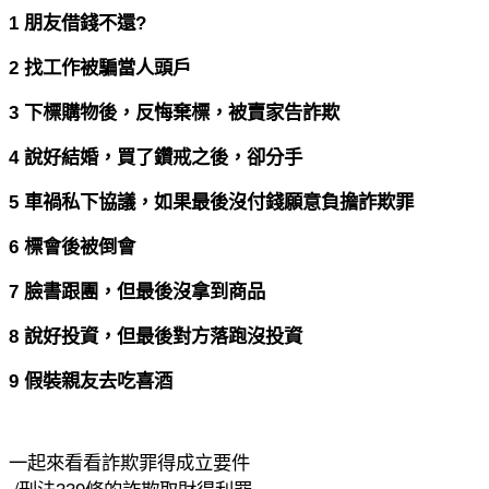
1
朋友借錢不還
?
2
找工作被騙當人頭戶
3
下標購物後，反悔棄標，被賣家告詐欺
4
說好結婚，買了鑽戒之後，卻分手
5
車禍私下協議，如果最後沒付錢願意負擔詐欺罪
6
標會後被倒會
7
臉書跟團，但最後沒拿到商品
8
說好投資，但最後對方落跑沒投資
9
假裝親友去吃喜酒
一起來看看詐欺罪得成立要件