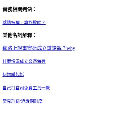
實務相關判決：
感情被騙，算詐欺嗎？
其他名詞解釋：
網路上說事實恐成立誹謗罪？why
什麼情況成立公然侮辱
何謂緩起訴
自己打官司免費工具一覽
常見刑罰/追訴期刑度