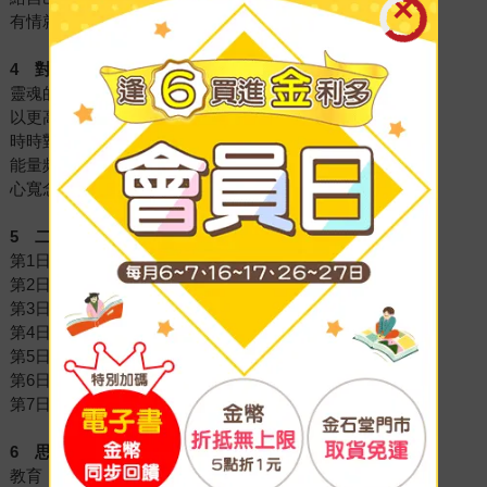
有情就有執著
4
對焦宇宙合一力量
靈魂的重量
以更高意識互助共享
時時對焦在宇宙強大的合一力量中
能量頻率校準
心寬念純，感謝當下
5
二十一日舊思惟印記的清理
第1日 打開覺知之門──清理眉心輪
第2日 啟動心與靈魂緊密連結──意念在心輪
第3日 擴展生命力量──腹部呼吸，淨化臍輪
第4日 釋放與疏通印記──火的呼吸，喚醒聖火蓮花
第5日 穩定與深化力量──聖火蓮花的再度顯化
第6日 安靜與放鬆──意念聚焦在腹部
第7日 平衡物質與靈性──連結大海的力量
6
思惟蛻變的落實
教育，不是要滿足父母的期待