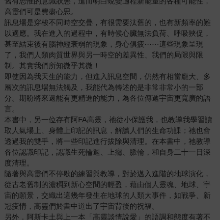
舊有思惟的意識狀態，進而明白蛻變過程新能量的各種可能性，
高靈們可是費盡心思。
訊息場是穿梭不同時空交疊，有很需要汰舊的，也有新頻率的難
以適應。我在進入的過程中，有時候心臟無法負荷、呼吸狹促，
甚至結束後有腦神經衰弱的現象，身心俱疲⋯⋯這些現象呈現
了，我們人類肉質世界與另一時空的差異性、我們的局限與限
制。其實我們所知微乎其微！
即使因為我天生的能力，但進入訊息空間，仍然有相當龐大、多
層次的訊息場無法觸及，我能代為轉述的是非常非常小的一部
分。期盼將來還能有更精進的能力，為各位傳遞宇宙更寬廣的語
言。
本書中，另一位存有阿FA高靈，祂從小保護我，也教導我學習讀
取人氣場上、身體上印記的訊息，解讀人們的生命功課；祂也會
透過我的雙手，將一些印記進行拔除與清理。在本書中，祂教導
各位認識印記，認識生死輪迴、上癮、脈輪，和自身二十一日深
度清理。
隨著與高靈們不停歇的練習與教導，對於邁入進階的地球演化，
從古老舊制的濃稠到新心空間的輕盈，藉由個人靈魂、地球、宇
宙的願景，交織出這幾年發生在地球的人類大事件，如戰爭、新
冠疫情，高靈們於書中道出了宇宙背後的祝福。
另外，阿斯卡土與上一本「高靈談情說愛」的語調和態度有著不