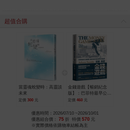
超值合購
當靈魂蛻變時：高靈談
金錢遊戲【暢銷紀念
未來
版】：巴菲特最早公開
推薦，透析投資市場本
定價
300
元
定價
460
元
質的永恆經典
優惠時間：2026/07/10 ~2026/10/01
優惠組合價：
75
折
特價
570
元
※實際價格依購物車結帳為主