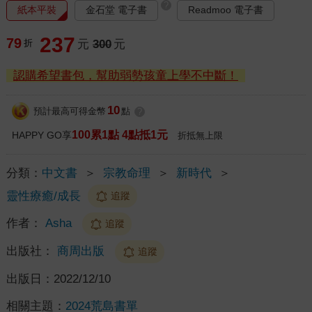
?
紙本平裝
金石堂 電子書
Readmoo 電子書
237
79
折
元
300
元
認購希望書包，幫助弱勢孩童上學不中斷！
10
預計最高可得金幣
點
?
100累1點 4點抵1元
HAPPY GO享
折抵無上限
分類：
中文書
＞
宗教命理
＞
新時代
＞
靈性療癒/成長
追蹤
作者：
Asha
追蹤
出版社：
商周出版
追蹤
出版日：
2022/12/10
相關主題：
2024荒島書單