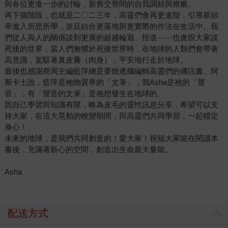
與各位更進一步的討輪，新舊交替間的自我調頻與療癒。
再下個階段，也就是二〇二三年，高靈們會再更進階，引導新頻
率進入所思所學，並且結合更落地與更實際的作法在生活中。我
們從人與人的關係談到更廣的超越輪迴、悟道⋯⋯也會跟大家談
死後的世界，當人們無懼於死後世界時，在地球的人類們會帶著
高意識，駕馭著臭皮囊（肉身），平安地行走於地球。
最後也感謝商周主編藍萍總是要燒透腦編輯高靈們的傳訊書。阿
斯卡土說，藍萍是祂物質界的「文筆」，我Asha是祂的「聲
音」，有「聲音的文筆」是祂想發生在地球的。
因自己學習與知識有限，略為皮毛的靈性訊息分享，希望可以支
持大家，在這大晃動的蛻變期間，與高靈們共同學習，一起穩定
身心！
未來的地球，是我們共同創造的！愛大家！祝福大家能在閱讀本
書後，充滿著新心的空間，創造出生命最大量能。
Asha
配送方式