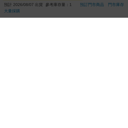
退換貨須知：
**提醒您，鑑賞期不等於試用期，退回商品須為全新狀態**
依據「消費者保護法」第19條及行政院消費者保護處公告之
「通訊交易解除權合理例外情事適用準則」，以下商品購買
後，除商品本身有瑕疵外，將不提供7天的猶豫期：
易於腐敗、保存期限較短或解約時即將逾期。（如：生
鮮食品）
依消費者要求所為之客製化給付。（客製化商品）
報紙、期刊或雜誌。（含MOOK、外文雜誌）
經消費者拆封之影音商品或電腦軟體。
非以有形媒介提供之數位內容或一經提供即為完成之線
上服務，經消費者事先同意始提供。（如：電子書、電
子雜誌、下載版軟體、虛擬商品…等）
已拆封之個人衛生用品。（如：內衣褲、刮鬍刀、除毛
刀…等）
若非上列種類商品，均享有到貨7天的猶豫期（含例假
日）。
辦理退換貨時，商品（組合商品恕無法接受單獨退貨）必須
是您收到商品時的原始狀態（包含商品本體、配件、贈品、