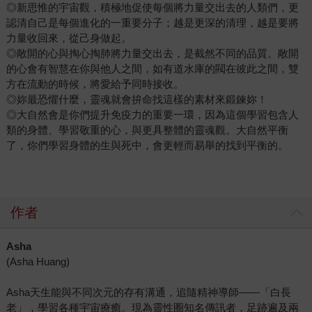
◎新思惟的宇宙觀，積極地促使每個將力量交出去的人類們，更
認清自己是每個進化的一重要分子；越是更深的清理，越是要將
力量收回來，從己身做起。
◎敞開的心與掏心掏肺將力量交出去，是截然不同的品質。敞開
的心會有智慧在你與他人之間，如有道水庫的閥在彼此之間，雙
方在流動的時候，將愛給予同時接收。
◎妳最恐懼什麼，靈魂就會拚命找這樣的素材來鍛鍊妳！
◎大自然會是你們提升免疫力的重要一環，因為這個學習包含人
類的身體、學習敬重的心，與更具整體的靈魂觀。大自然平衡
了，你們學習身體的生與死中，會更輕而易舉的找到平衡的。
作者
Asha
(Asha Huang)
Asha天生能與不同次元的存有溝通，追隨精神導師——「白長
老」，學習各種宇宙療癒。現為靈性圈知名傳訊者，足跡遍及兩