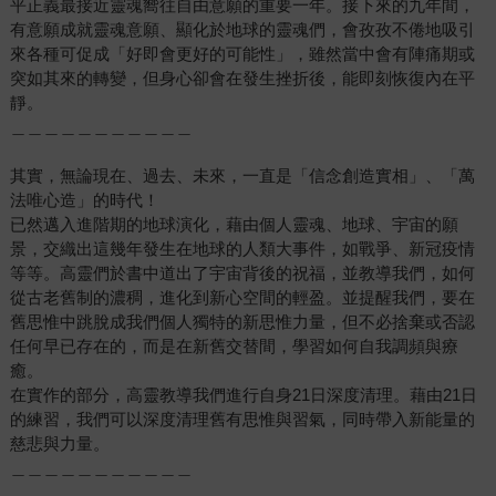
平正義最接近靈魂嚮往自由意願的重要一年。接下來的九年間，
有意願成就靈魂意願、顯化於地球的靈魂們，會孜孜不倦地吸引
來各種可促成「好即會更好的可能性」，雖然當中會有陣痛期或
突如其來的轉變，但身心卻會在發生挫折後，能即刻恢復內在平
靜。
＿＿＿＿＿＿＿＿＿＿＿
其實，無論現在、過去、未來，一直是「信念創造實相」、「萬
法唯心造」的時代！
已然邁入進階期的地球演化，藉由個人靈魂、地球、宇宙的願
景，交織出這幾年發生在地球的人類大事件，如戰爭、新冠疫情
等等。高靈們於書中道出了宇宙背後的祝福，並教導我們，如何
從古老舊制的濃稠，進化到新心空間的輕盈。並提醒我們，要在
舊思惟中跳脫成我們個人獨特的新思惟力量，但不必捨棄或否認
任何早已存在的，而是在新舊交替間，學習如何自我調頻與療
癒。
在實作的部分，高靈教導我們進行自身21日深度清理。藉由21日
的練習，我們可以深度清理舊有思惟與習氣，同時帶入新能量的
慈悲與力量。
＿＿＿＿＿＿＿＿＿＿＿