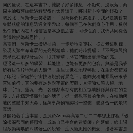
同的呈現。在這本書中，祂說了好多訊息，不斷句、沒段落，商
周主編藍萍編輯過程覺得也太難讀了，哪叫新心空間的輕盈？
關於此，阿斯卡土笑著說：「因為你們負累過多，我只是將舊有
集體狀態的訊息透過文字帶出，每個字已在你們身心作用，反射
出你們的內在！相信這是本療癒之書，同步性的，我們共同從舊
意識蛻變為新思惟。」
高靈們、阿斯卡土撥絲抽繭、一步步地引導我，從古老舊制裡，
發現人類生命進展的光亮與精華，祂們時時提醒：「不丟掉與捨
棄早已在地球發生的，取其精華，將它們磨出更清澈的亮。」
經過這一年多的學習，我能懂，也能有更多的包容。無論是我或
所有居住於地球的人類們，生生世世在地球轉世，在生命都積累
了印記；當處於宇宙快速蛻變背景之下，能夠安穩地乘風破浪或
直駛前行，真的要有足夠對宇宙的宏觀，且清晰知曉人類、地
球、宇宙、靈魂、光、各種頻率存有的相互協助關係與存在的意
義，方能穩定懵懂無知的我們，從一個觀察員的角色，在轉動疾
速的整體中知天命，從萬事萬物裡認出一整體，體會合一的最終
真諦。
會開始著手這本書，是源於Asha與高靈二〇二二年線上課程「破
除根深蒂固的舊思惟，成為自己生命的建築師」的延續，線上課
程啟動與喚醒即將發生的蛻變，注入新思惟的概念。接著本書是