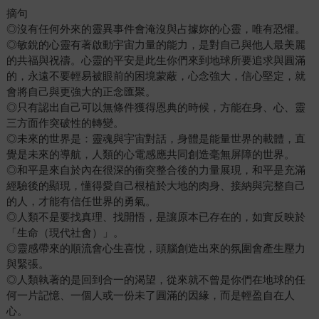
摘句
◎沒有任何外來的靈異事件會淹沒與占據妳的心靈，唯有恐懼。
◎敏銳的心靈有著啟動宇宙力量的能力，是對自己與他人最美麗
的共福與祝禱。心靈的平安是此生你們來到地球所要追求與圓滿
的，永遠不要輕易被眼前的困境蒙蔽，心念強大，信心堅定，就
會將自己與更強大的正念匯聚。
◎只有認出自己可以無條件獲得恩典的時候，方能在身、心、靈
三方面作突破性的轉變。
◎未來的世界是：靈魂與宇宙對話，身體是能量世界的載體，直
覺是未來的導航，人類的心電感應共同創造毫無屏障的世界。
◎和平是來自於內在很深的衝突整合後的力量展現，和平是充滿
經驗後的顯現，懂得愛自己根植於大地的肉身、接納與完整自己
的人，才能有信任世界的勇氣。
◎人類不是要找真理、找開悟，是讓原本已存在的，如實反映於
「生命（現代社會）」。
◎靈感帶來的順流會心生喜悅，頭腦創造出來的氛圍會產生壓力
與緊張。
◎人類執著的是回到合一的渴望，從來就不曾是你們在地球的任
何一片記憶、一個人或一份未了圓滿的因緣，而是輕盈自在人
心。