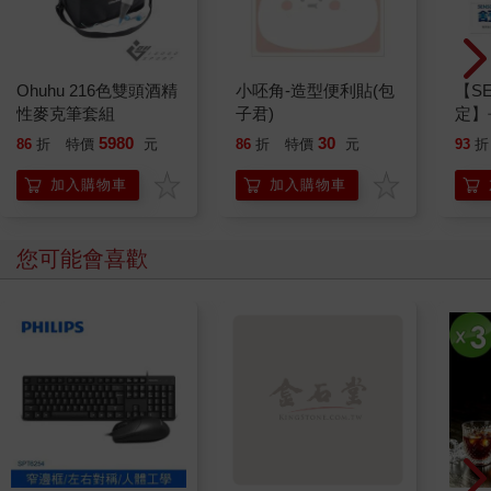
Ohuhu 216色雙頭酒精
小呸角-造型便利貼(包
【S
性麥克筆套組
子君)
定】
齦護理
5980
30
86
折
特價
元
86
折
特價
元
93
折
加入購物車
加入購物車
您可能會喜歡