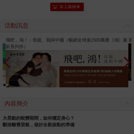
加入購物車
活動訊息
飛吧，鴻！：母親、我與中國（暢銷全球逾1500萬冊《鴻》最
通
新系列作）
內容簡介
大晃動的蛻變期間，如何穩定身心？
斷捨離舊習氣，做好全新啟動的準備