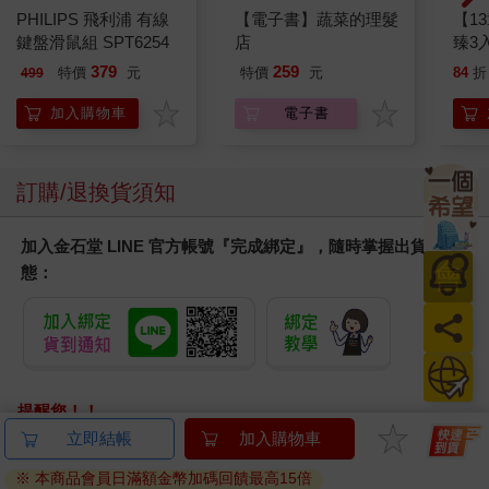
PHILIPS 飛利浦 有線
【電子書】蔬菜的理髮
【1
鍵盤滑鼠組 SPT6254
店
臻3入
379
259
特價
元
特價
元
84
折
499
加入購物車
電子書
訂購/退換貨須知
加入金石堂 LINE 官方帳號『完成綁定』，隨時掌握出貨動
會
態：
員
日
提醒您！！
金石堂及銀行均不會請您操作ATM! 如接獲電話要求您前往
ATM提款機，請不要聽從指示，以免受騙上當！