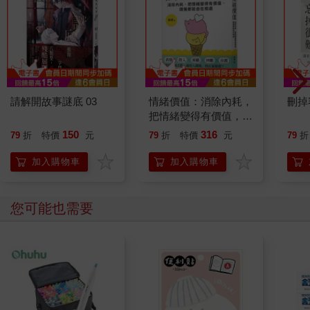
請解開故事謎底 03
情緒價值：消除內耗，
刪掉
把情緒變得有價值，跟
誰都能自在相處
150
316
79
折
特價
元
79
折
特價
元
79
折
加入購物車
加入購物車
您可能也需要