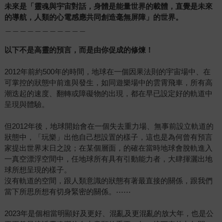
未來是「靈魂與宇宙對話，身體是能量世界的載體，直覺是未來
的導航，人類的心電感應共同創造毫無屏障」的世界。
＿＿＿＿＿＿＿＿＿＿＿
以下不是高靈的預言，而是由你促成的修煉！
2012年前約500年的時間，地球在一個因果法則的宇宙場中、在
可掌控的狀態中前進與發生，如同遊樂場中的雲霄飛車，所有高
潮迭起的速度、翻轉或障礙物的出現，都在早已設定好的軌道中
呈現與體驗。
但2012年後，地球開始會在一個失去重力場、無事前設立軌道的
狀態中，「玩樂」出他自己想設置的樣子，這也是為何曾有預言
家提出世界末日之說；在某個層面，的確在當時地球會脫軌進入
一真空漂浮空間中，任地球所有具有引動能力者，大肆揮灑出地
球所想呈現的樣子。
沒有軌道的空間，跟人類意識的狀態有著最直接的關係，跟我們
當下所思所想有切身緊密的關係。⋯⋯
2023年是個相當明顯好及更好、混亂及更混亂的放大年，也是公