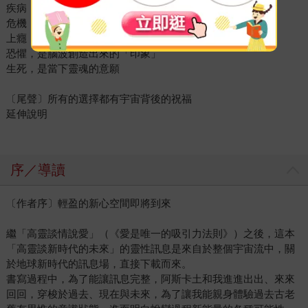
疾病，有大自然助你提升免疫力
危機，讓宇宙的力量進入以支持你
上癮，是身體與精神上的成癮
恐懼，是腦波創造出來的「印象」
生死，是當下靈魂的意願
〔尾聲〕所有的選擇都有宇宙背後的祝福
延伸說明
序／導讀
〔作者序〕輕盈的新心空間即將到來
繼「高靈談情說愛」（《愛是唯一的吸引力法則》）之後，這本
「高靈談新時代的未來」的靈性訊息是來自於整個宇宙流中，關
於地球新時代的訊息場，直接下載而來。
書寫過程中，為了能讓訊息完整，阿斯卡土和我進進出出、來來
回回，穿梭於過去、現在與未來，為了讓我能親身體驗過去古老