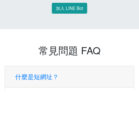
加入 LINE Bot
常見問題 FAQ
什麼是短網址？
短網址是一種將長網址轉換成簡短網址的服
務，讓您可以更方便地分享連結。
使用短網址有什麼好處？