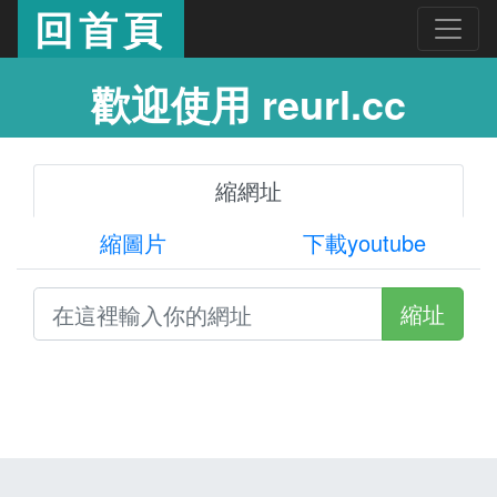
回首頁
歡迎使用 reurl.cc
縮網址
縮圖片
下載youtube
縮址