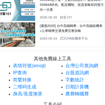
00984A特色、配息機制、投資策略與持股方
向一次看
2026-06-20
財富101
[優惠2025] 台中高鐵轉乘 - 台中高鐵租機車
+公車轉乘交通免費完整攻略
2024-06-04
ZOCHA租機車平台
其他免費線上工具
表情符號(emoji)
台灣公司查詢網
IP查询
台股資訊網
简繁转换
字數統計
二维码生成
日期計算機
身高/長度換算
農曆轉國曆
工具介紹