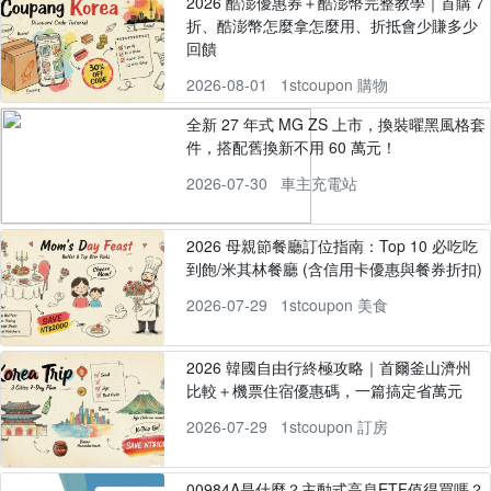
2026 酷澎優惠券＋酷澎幣完整教學｜首購 7
折、酷澎幣怎麼拿怎麼用、折抵會少賺多少
回饋
2026-08-01
1stcoupon 購物
全新 27 年式 MG ZS 上市，換裝曜黑風格套
件，搭配舊換新不用 60 萬元！
2026-07-30
車主充電站
2026 母親節餐廳訂位指南：Top 10 必吃吃
到飽/米其林餐廳 (含信用卡優惠與餐券折扣)
2026-07-29
1stcoupon 美食
2026 韓國自由行終極攻略｜首爾釜山濟州
比較＋機票住宿優惠碼，一篇搞定省萬元
2026-07-29
1stcoupon 訂房
00984A是什麼？主動式高息ETF值得買嗎？