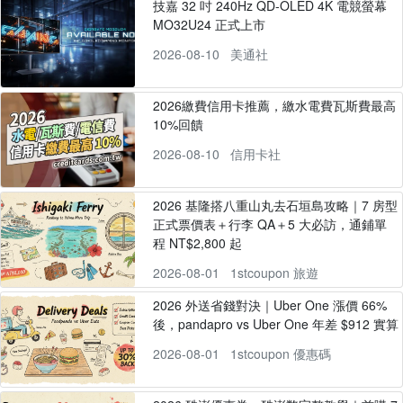
技嘉 32 吋 240Hz QD-OLED 4K 電競螢幕
MO32U24 正式上市
2026-08-10
美通社
2026繳費信用卡推薦，繳水電費瓦斯費最高
10%回饋
2026-08-10
信用卡社
2026 基隆搭八重山丸去石垣島攻略｜7 房型
正式票價表＋行李 QA＋5 大必訪，通鋪單
程 NT$2,800 起
2026-08-01
1stcoupon 旅遊
2026 外送省錢對決｜Uber One 漲價 66%
後，pandapro vs Uber One 年差 $912 實算
2026-08-01
1stcoupon 優惠碼