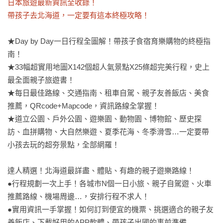
日本旅遊最新資訊全收錄！

帶孩子去北海道，一定要有這本終極攻略！
★Day by Day一日行程全圖解！帶孩子食宿育樂購物的終極指
南！

★33幅超實用地圖X142個超人氣景點X25條超完美行程，史上
最全面親子旅遊書！

★每日最佳路線、交通指南、租車自駕、親子友善飯店、美食
推薦，QRcode+Mapcode，資訊路線全掌握！

★道立公園、戶外公園、遊樂園、動物園、博物館、歷史探
訪、血拼購物、大自然樂遊、夏季花海、冬季滑雪…一定要帶
小孩去玩的超夯景點，全部網羅！

達人精選！北海道最詳盡、體貼、有趣的親子遊樂路線！

●行程規劃一次上手！各城市N個一日小旅、親子自駕遊、火車
推薦路線、機場周邊…，安排行程不求人！

●實用資訊一手掌握！如何訂到便宜的機票、挑選適合的親子友
善飯店、下載好用的APP軟體、帶孩子出國的事前準備…   
