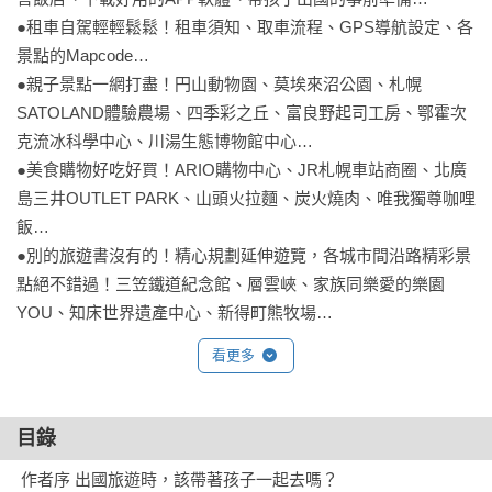
●租車自駕輕輕鬆鬆！租車須知、取車流程、GPS導航設定、各
景點的Mapcode…

●親子景點一網打盡！円山動物園、莫埃來沼公園、札幌
SATOLAND體驗農場、四季彩之丘、富良野起司工房、鄂霍次
克流冰科學中心、川湯生態博物館中心…

●美食購物好吃好買！ARIO購物中心、JR札幌車站商圈、北廣
島三井OUTLET PARK、山頭火拉麵、炭火燒肉、唯我獨尊咖哩
飯…   

●別的旅遊書沒有的！精心規劃延伸遊覽，各城市間沿路精彩景
點絕不錯過！三笠鐵道紀念館、層雲峽、家族同樂愛的樂園
看更多
目錄
 作者序 出國旅遊時，該帶著孩子一起去嗎？
