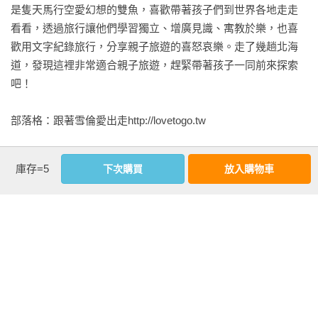
帶小孩出國的朋友，在國內也都不帶小孩出門的嗎？如果在國
是隻天馬行空愛幻想的雙魚，喜歡帶著孩子們到世界各地走走
【美瑛一日小旅】  

內會帶小孩出去玩，那為什麼出國旅遊時不帶著孩子呢？國內
看看，透過旅行讓他們學習獨立、增廣見識、寓教於樂，也喜
◎青池／◎白鬚瀑布／◎皆空窯／◎四季彩之丘／◎新榮之丘  

所有該有的東西，在國外也都有，而且在許多方面可能對小孩
歡用文字紀錄旅行，分享親子旅遊的喜怒哀樂。走了幾趟北海
本日餐廳推薦◎午餐：步人／◎ 晚餐：Caferest木のいいなか
子還更友善。

道，發現這裡非常適合親子旅遊，趕緊帶著孩子一同前來探索
ま 

我想在國內和國外旅遊唯一不同的地方，就是要帶著孩子搭飛
吧！

【富良野一日小旅1】  

機。有些父母可能會擔心孩子在飛機上哭鬧，但關於孩子會哭
◎富良野起司工房／◎カンパーナ六花亭／◎富田農場／◎森
這一點，讓我想到了幾年前看過的一部日劇：「爸氣十足２」( 
部落格：跟著雪倫愛出走http://lovetogo.tw

林精靈露臺  

也有人翻成「熱血男兒２」 )。劇中的小女孩和她的爸爸 ( 反町
本日餐廳推薦◎午餐：富良野葡萄酒莊／◎晚餐：森之時計  

隆史主演 )，在一次搭公車時，遇到了一位泣不成聲的小娃兒，
【富良野一日小旅2】  

庫存=5
下次購買
放入購物車
車上每個人都用異樣的眼光嫌棄著不知所措的媽媽，甚至還有
相關著作：《北海道親子遊：跟著雪倫愛出走！交通X食宿X景
◎富良野水晶音樂館／◎富良野果醬園／◎麓鄉之森／◎五郎
人出言責備。

點，大人小孩都說讚的行程規劃全書！ 全新增訂版》《跟著雪
石之家／◎拾來之家  

這時候坐在一旁的反町突然來了個帥氣的大轉身站起來，他跟
倫愛出走！京阪神行程全攻略，關西自助這樣玩就對了！ 全新
本日餐廳推薦◎午餐：とみ川拉麵／◎晚餐：唯我獨尊咖哩飯  

車上的乘客說：「小孩會哭本來就很正常，小孩哭就和大人在
增訂版》《北海道親子遊：跟著雪倫愛出走！交通X食宿X景
【富良野特輯】  

講話一樣，想要表達一些事情，只是我們這些自以為是的大人
點，大人小孩都說讚的行程規劃全書！》《跟著雪倫愛出走！
◎北海肚臍祭／◎新富良野王子飯店滑雪（冬季限定） 

聽不懂孩子的哭聲所要表達的意思，怎麼可以責怪孩子哭泣
京阪神行程全攻略，關西自助這樣玩就對了！暢銷最新版》
呢？你們在坐的每一個人，誰不是從小哭哭啼啼長大的，以前
《跟著雪倫愛出走！京阪神行程全攻略，關西自助這樣玩就對
＜＜紋別、網走、知床＞＞  

大家都能接受你們這樣哭，現在也請你們用和善的態度，來看
了！》
【紋別一日小旅】  

待正在哭泣中的孩子！」
