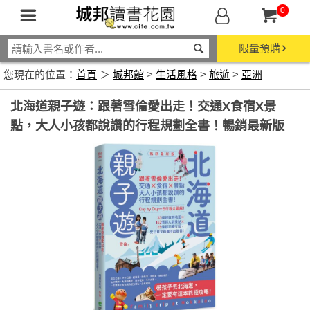
0
限量預購
您現在的位置：
首頁
＞
城邦館
>
生活風格
>
旅遊
>
亞洲
北海道親子遊：跟著雪倫愛出走！交通X食宿X景
點，大人小孩都說讚的行程規劃全書！暢銷最新版