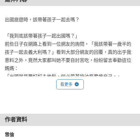
餐：三井Outlet美食街  

【小樽一日小旅】  

◎小樽市綜合博物館─運河館／◎小樽運河／◎堺町通商店街／
出國旅遊時，該帶著孩子一起去嗎？

◎小樽天狗山夜景

本日餐廳推薦◎午餐：小樽三角市場（六間食堂可選擇）／◎
「我到底該帶著孩子一起出國嗎？」

晚餐：展望レストランてんぐ  

前些日子在網路上看到一位網友的詢問，「我該帶著一歲半的
【小樽特輯】  

孩子一起去義大利嗎？」看到大部分網友的回覆，真的出乎我
◎舊手宮線遺跡／◎小樽潮祭  

意料之外，竟然大家都叫她不要自討苦吃，紛紛留言奉勸這位
【定山溪一日小旅】

媽媽：

◎定山溪豐平川划船／◎豐平峽水壩／◎定山溪農場

「出國就是要好好去放鬆，何必帶著拖油瓶累垮自己。」

本日餐廳推薦◎午餐：可樂拉麵(Karaku)／◎晚餐：Picante 札
「小孩這麼小沒啥印象，去了也是白去，又浪費錢！」

看更多
幌駅前店

「帶小孩行李一大堆，累死自己！」

「坐飛機聽到小孩哭，真的很令人抓狂」

＜＜旭川、美瑛、富良野＞＞  

諸如此類的反對聲浪，大家好似都把帶孩子出國當成是件麻煩
【旭川一日小旅】  

的事。而論壇裡的這篇文章讓我很訝異，原來社會上大多數的
作者資料
◎旭山動物園／◎AEON MALL 旭川駅前  

人對於自己要出國時，帶孩子一起去是如此的排斥！說真的，
本日餐廳推薦◎午餐：旭山動物園內／◎晚餐：山頭火拉麵 旭
我搞不懂小孩在國內或國外旅遊會有什麼差別？這些請她不要
雪倫 
川本店  
