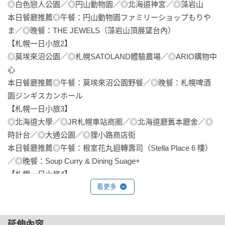
◎白色戀人公園／◎円山動物園／◎北海道神宮／◎藻岩山

本日餐廳推薦◎午餐：円山動物園ファミリーショップもりや
ま／◎晚餐：THE JEWELS（藻岩山頂展望台內）  

【札幌一日小旅2】  

◎莫埃來沼公園／◎札幌SATOLAND體驗農場／◎ARIO購物中
心  

本日餐廳推薦◎午餐：莫埃來沼公園野餐／◎晚餐：札幌啤酒
園ジンギスカンホール  

【札幌一日小旅3】  

◎北海道大學／◎JR札幌車站商圈／◎北海道廳舊本廳舍／◎
時計台／◎大通公園／◎狸小路商店街  

本日餐廳推薦◎午餐：根室花丸迴轉壽司（Stella Place 6 樓）
／◎晚餐：Soup Curry & Dining Suage+  

【札幌一日小旅4】  

◎瀧野鈴蘭丘陵公園／◎札幌巨蛋／◎三井OUTLET PARK札幌
看更多
北廣島  

本日餐廳推薦◎午餐：田園小屋（瀧野鈴蘭公園內）／◎晚
延伸內容