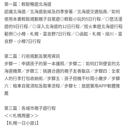
第一篇：輕鬆暢遊北海道

認識北海道／北海道氣候及四季穿著／北海道交通指南／如何
使用本書輕鬆規劃親子自駕遊◎輕鬆小玩的5日行程／◎悠活漫
遊的9日行程／◎深入北海道的12日行程／搭火車遊北海道行程
範例◎小樽、札幌、富良野7日行程／◎函館、札幌、旭川、富
良野、小樽7日行程

第二篇：行前規劃及實用資訊

步驟一：申請孩子的第一本護照／步驟二：如何訂到便宜的北
海道機票／步驟三：挑選合適的親子友善飯店／步驟四：全家
人的行李打包收納術／步驟五：孩子搭機不吵鬧小撇步／步驟
六：租車自駕須知及取車流程／步驟七：旅遊實用APP軟體推
薦

第三篇：各城市親子遊行程  

＜＜札幌周邊＞＞  

【札幌一日小旅1】  
