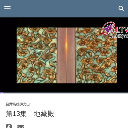
toggle navigation
Loaded
:
2.50%
Current
0:06
/
Duration
26:34
Pause
Mute
Quality
Picture-
F
台灣高雄佛光山
Levels
in-
Picture
Time
第13集－地藏殿