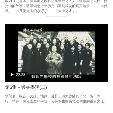
取西來之泉水，採高屏之砂石，集全台之人力，建最高之大佛。佛
光山的故事，將帶領您一睹佛光山識別標誌的真實地景－－「大佛
城」，以及佛光山的水源頭－－「大海之水」。
22:28
第6集－叢林學院(二)
承襲著「觀音、文殊、地藏、普賢」四大菩薩的「悲、智、願、
行」精神，佛光山叢林學院，長養學生擔當弘法利生的重責大任。