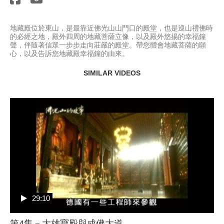
地藏殿位於東山，是最靠近佛光山山門口的殿堂，也是巡山禮佛時
的必經之地，殿外四周的地藏菩薩立像，以及殿外悠揚的幸福鐘
聲，伴隨著信眾一步步走向莊嚴的殿堂。帶您體會地藏菩薩的願
心，以及告訴您地藏殿幸福鐘的由來。
SIMILAR VIDEOS
29:10
第4集－大雄寶殿與成佛大道