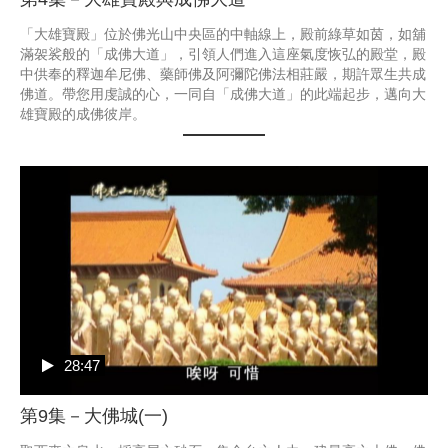
「大雄寶殿」位於佛光山中央區的中軸線上，殿前綠草如茵，如舖
滿袈裟般的「成佛大道」，引領人們進入這座氣度恢弘的殿堂，殿
中供奉的釋迦牟尼佛、藥師佛及阿彌陀佛法相莊嚴，期許眾生共成
佛道。帶您用虔誠的心，一同自「成佛大道」的此端起步，邁向大
雄寶殿的成佛彼岸。
28:47
第9集－大佛城(一)