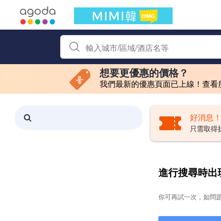
選擇語言
選擇貨幣
首先輸入住宿名稱或關鍵字搜尋，並使用箭頭鍵或 Tab鍵
想要更優惠的價格？
我們最新的優惠頁面已上線！查看
篩選方式
篩選此地區將導致此頁面的內容出現變更。產品清單將隨著每個選項的選
搜尋結果已更新。找到0間住宿。
好消息！
只需取得
進行搜尋時出
你可再試一次，如問