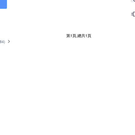
第1頁,總共1頁
584
)