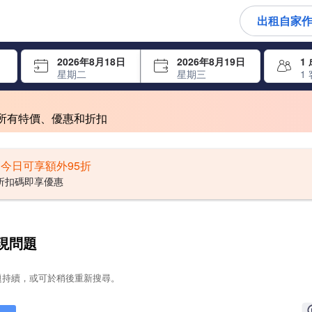
出租自家
尋找，再按Enter鍵選擇
2026年8月18日
2026年8月19日
1
星期二
星期三
1
所有特價、優惠和折扣
擇進行更新。
今日可享額外95折
折扣碼即享優惠
現問題
題持續，或可於稍後重新搜尋。