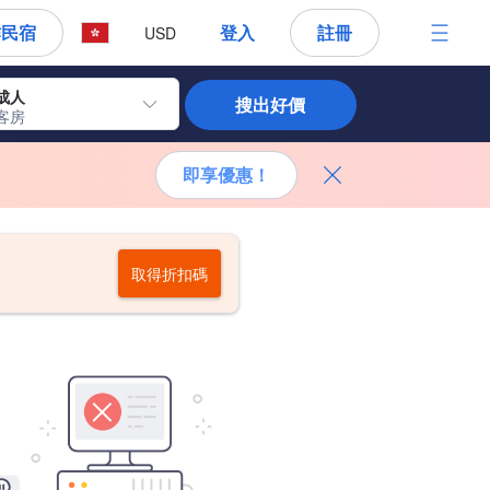
作民宿
登入
註冊
USD
 成人
搜出好價
 客房
即享優惠！
取得折扣碼