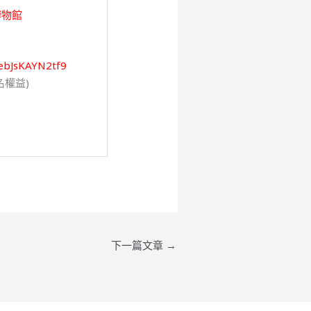
博物館
9ebJsKAYN2tf9
名權益)
下一篇文章
→