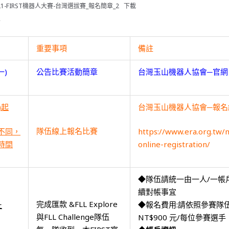
021-FIRST機器人大賽-台灣選拔賽_報名簡章_2
下載
↓
重要事項
備註
一)
公告比賽活動簡章
台灣玉山機器人協會─官網
)
起
台灣玉山機器人協會─報名
隊伍線上報名比賽
不同
，
https://www.era.org.tw/
時間
online-registration/
◆隊伍請統一由一人/一帳
續對帳事宜
完成匯款 &FLL Explore
◆報名費用:請依照參賽隊
止
與FLL Challenge隊伍
NT$900 元/每位參賽選手