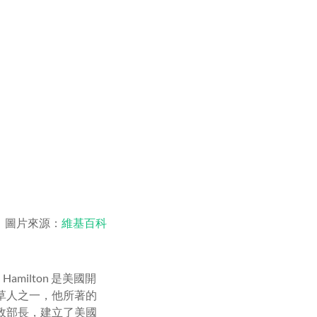
ton 圖片來源：
維基百科
amilton 是美國開
草人之一，他所著的
政部長，建立了美國