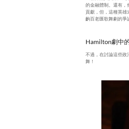
的金融體制。還有，他
貢獻，但，這種英雄式
齣百老匯歌舞劇的爭
Hamilton劇
不過，在討論這些政
舞！