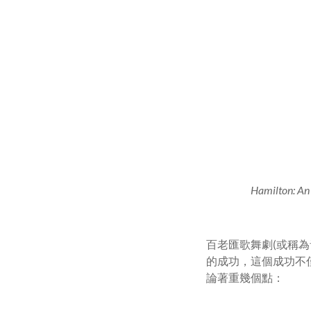
Hamilton: An
百老匯歌舞劇(或稱為
的成功，這個成功不
論著重幾個點：