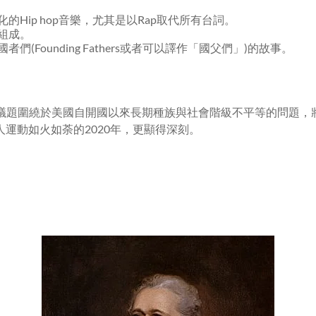
的Hip hop音樂，尤其是以Rap取代所有台詞。
組成。
們(Founding Fathers或者可以譯作「國父們」)的故事。
議題圍繞於美國自開國以來長期種族與社會階級不平等的問題，
atter黑人運動如火如荼的2020年，更顯得深刻。