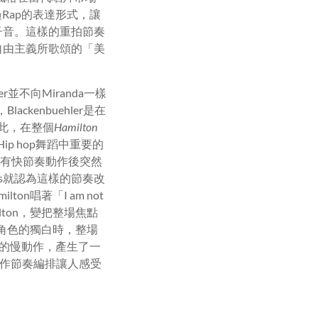
透過Rap的表達形式，讓
和子音。這樣的重拍節奏
自由主義所歌頌的「美
er並不向Miranda一樣
，Blackenbuehler是在
因此，在整個
Hamilton
p hop舞蹈中重要的
會有快節奏動作後突然
ts就認為這樣的節奏改
ton唱著「I am not
ilton，變把整場焦點
要角色的獨白時，整場
然的慢動作，產生了一
過動作節奏編排讓人感受