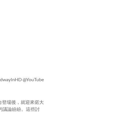
yInHD @YouTube
舞台登場後，就迎來偌大
的議論紛紛。這些討