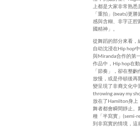
上都是大家非常熟悉且喜愛
「重拍」(beats
感與含糊、非字正腔
國精神」
。
從舞蹈的部分來看，編舞An
自幼沈浸在Hip ho
與Miranda合作的
作品中，Hip hop
「節奏」，卻在整齣作
放慢，或是停頓後再開
變呈現了非裔文化中重要的「酷
throwing awa
放在了Hamilto
舞者都會瞬間靜止。舞
種「半寫實」(semi
到非寫實的情境，這