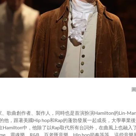
、歌曲創作者、製作人，同時也是首演扮演Hamilton的Lin-Manue
的他，跟著美國Hip hop和Rap的蓬勃發展一起成長，大學畢業後，
Hamilton中，他除了以Rap取代所有台詞外，在曲風上也融
ime、靈魂樂、R&B、百老匯音樂、Hip hop節奏等等，這些音