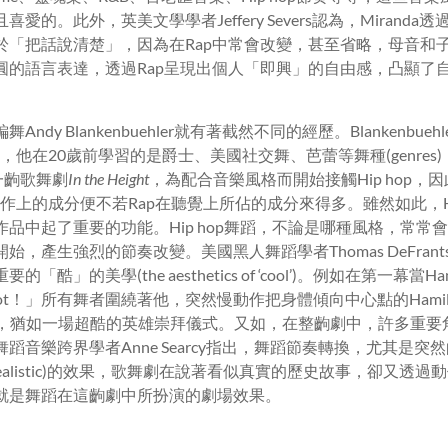
的。此外，英美文學學者Jeffery Severs認為，Miranda
)更勝於「把話說清楚」，因為在Rap中常會改變，甚至省略，母音
圓的語言表達，透過Rap呈現出個人「即興」的自由感，凸顯了
dy Blankenbuehler就有著截然不同的經歷。Blankenbuehl
p中，他在20歲前學習的是爵士、美國社交舞、芭蕾等舞種(genres)
第一齣歌舞劇
In the Height
，為配合音樂風格而開始接觸Hip hop，
在動作上的成分便不若Rap在聽覺上所佔的成分來得多。雖然如此，Hi
品中起了重要的功能。Hip hop舞蹈，不論是哪種風格，常常
始，產生強烈的節奏改變。美國黑人舞蹈學者Thomas DeFran
」的美學(the aesthetics of ‘cool’)。
例如在第一幕當Hamil
y my shot！」所有舞者圍繞著他，突然慢動作把身體傾向中心點的Ham
n身上，猶如一場超酷的英雄崇拜儀式。又如，在整齣劇中，許多重
蹈音樂跨界學者Anne Searcy指出，舞蹈節奏轉換，尤其是突
-realistic)的效果，歌舞劇在說著看似真實的歷史故事，卻又透
就是舞蹈在這齣劇中所扮演的劇場效果。