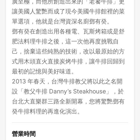
廣至極，而他所創造出來的「老饕牛排」更
讓美國人驚艷而成了現今美國牛排館裡的菜
單選項，他就是台灣資深名廚鄧有癸。
鄧有癸在創造出用各種電、瓦斯烤箱或是舒
肥法料理牛排之後，這一次他再度挑戰自
己，捨棄這些純熟的技術，改以最原始的方
式用木頭直火直接炭烤牛排，讓牛排回歸到
最初的記憶與美好味道。
2013 年春天，台灣牛排教父將以此之名開
設「教父牛排 Danny’s Steakhouse」，於
台北大直樂群三路全新開幕，您將驚艷鄧有
癸牛排料理的再進化演出。
營業時間