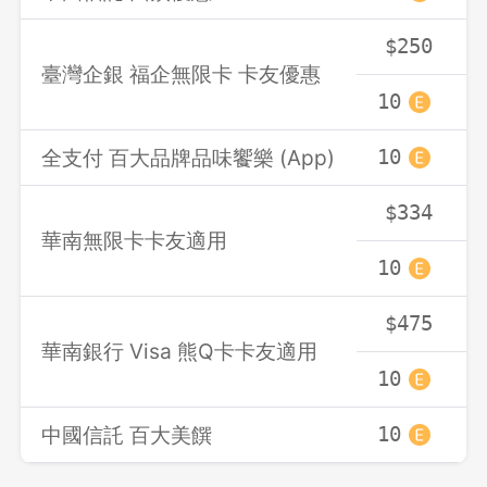
$250
臺灣企銀 福企無限卡 卡友優惠
10
1
全支付 百大品牌品味饗樂 (App)
10
1
$334
華南無限卡卡友適用
10
1
$475
華南銀行 Visa 熊Q卡卡友適用
10
1
登出
中國信託 百大美饌
10
1
確定要登出嗎？