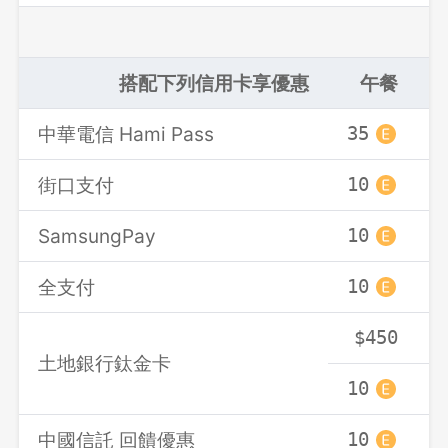
搭配下列信用卡享優惠
午餐
中華電信 Hami Pass
35
3
街口支付
10
1
SamsungPay
10
1
全支付
10
1
$450
土地銀行鈦金卡
10
1
中國信託 回饋優惠
10
1