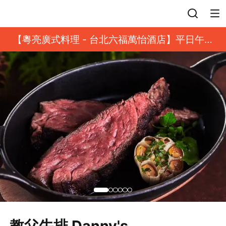
登入
【粵亮廣式料理 - 台北六福萬怡酒店】平日午餐
8 折起｜靓港點套餐
教父牛排 Danny's