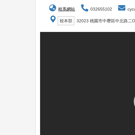
校系網站
032655102
cycu
校本部
32023 桃園市中壢區中北路二