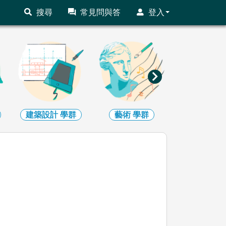
搜尋
常見問與答
登入
建築設計
學群
藝術
學群
社會心理
學