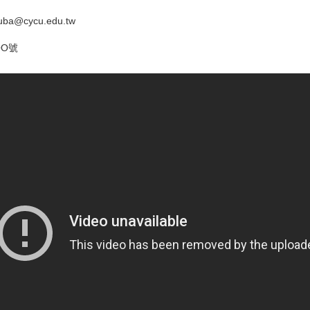
ba@cycu.edu.tw
OO號