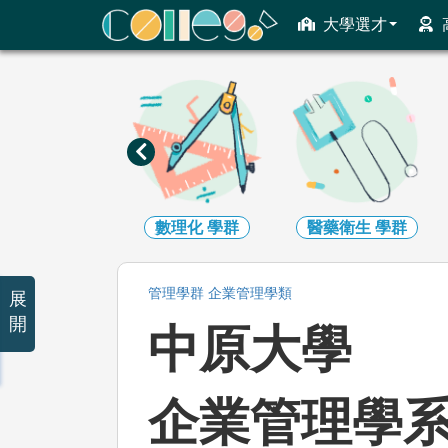
ColleGo! 大學選才與高中育才輔助系統
大學選才
工程
學群
數理化
學群
醫藥衛生
學群
管理
學群
企業管理
學類
展
開
中原大學
企業管理學