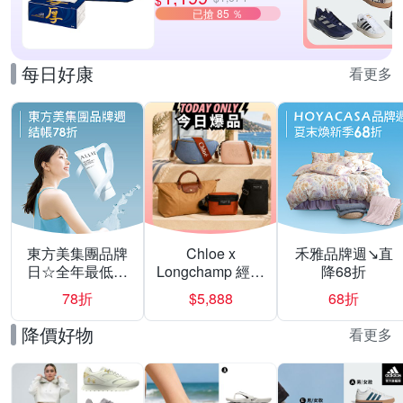
已搶 85 ％
每日好康
看更多
東方美集團品牌
Chloe x
禾雅品牌週↘直
日☆全年最低▼
Longchamp 經典
降68折
激殺28折
包款均一價
78折
$5,888
68折
$5888
降價好物
看更多