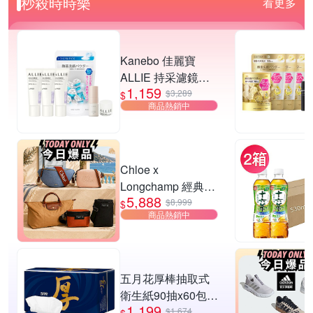
秒殺時時樂
看更多
Kanebo 佳麗寶
ALLIE 持采濾鏡調
1,159
色UV防曬乳 40g (3
$3,289
$
商品熱銷中
入團購組) (3款任
選)▼超夯爆款
Chloe x
Longchamp 經典包
5,888
款均一價$5888
$8,999
$
商品熱銷中
五月花厚棒抽取式
衛生紙90抽x60包/
1,199
箱
$1,674
$