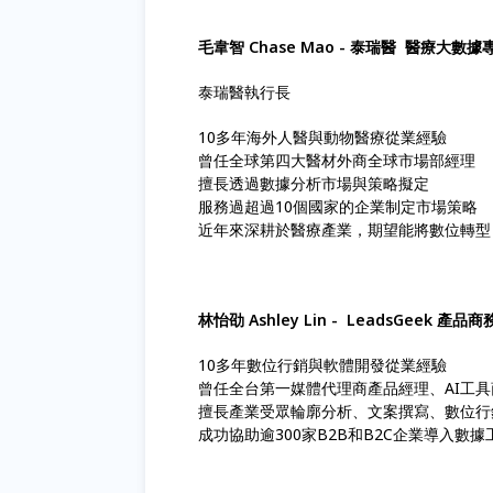
毛韋智 Chase Mao - 泰瑞醫 醫療大數
泰瑞醫執行長
10多年海外人醫與動物醫療從業經驗
曾任全球第四大醫材外商全球市場部經理
擅長透過數據分析市場與策略擬定
服務過超過10個國家的企業制定市場策略
近年來深耕於醫療產業，期望能將數位轉型
林怡劭 Ashley Lin - LeadsGeek 產品
10多年數位行銷與軟體開發從業經驗
曾任全台第一媒體代理商產品經理、AI工
擅長產業受眾輪廓分析、文案撰寫、數位行
成功協助逾300家B2B和B2C企業導入