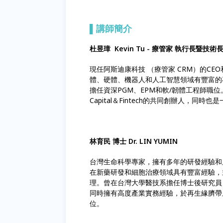
▌
講師簡介
杜昱璋 Kevin Tu - 療管家 執行長暨技術
現任阿斯迪康科技 （療管家 CRM）的CE
體、硬體、機器人和人工智慧領域有豐富的專業知識。他
擔任資深PGM、EPM和軟/韌體工程師職位。同時也是
Capital＆Fintech的共同創辦人，同時
林育民 博士 Dr. LIN YUMIN
台灣生命科學專家，擁有多年的研發經驗和
在新藥研發和細胞治療領域具有豐富經驗，並專精於I
理。曾在台灣大學醫技系擔任博士後研究員
同時擁有高度產業實務經驗，於再生緣臍帶血
位。