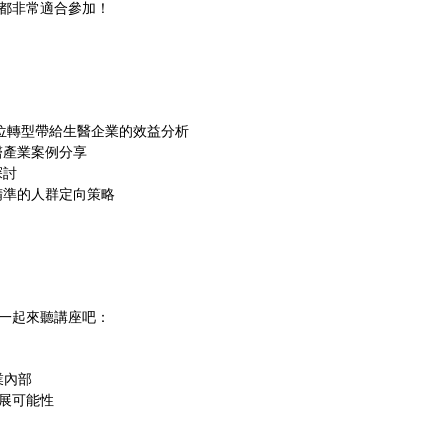
者都非常適合參加！
 數位轉型帶給生醫企業的效益分析
醫產業案例分享
探討
精準的人群定向策略
一起來聽講座吧：
業內部
發展可能性