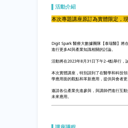
▌
活動介紹
本次專題講座原訂為實體限定，
Digit Spark 醫療大數據團隊【泰瑞
進行更多AI與產業知識相關的討論。
活動將在2023年8月31日下午2-4點舉
本次實體講座，特別請到了在醫學和科技領
學應用面的觀點和革新應用，提供與會者更
邀請各位產業先進參與，與講師們進行互動
未來應用。
▌講座議程