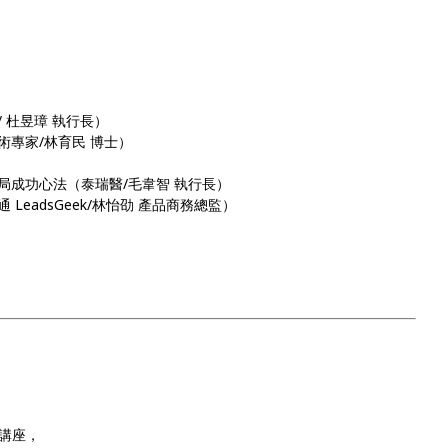
家/ 杜昱璋 執行長）
學術專家/林育民 博士）
外佈局成功心法（泰瑞醫/毛韋智 執行長）
通 LeadsGeek/林怡劭 產品商務總監）
講座，