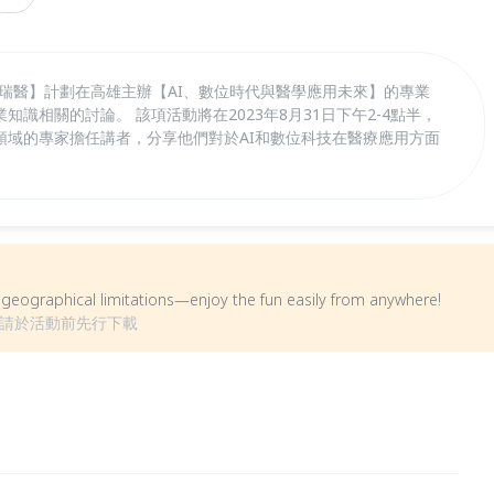
團隊【泰瑞醫】計劃在高雄主辦【AI、數位時代與醫學應用未來】的專業
知識相關的討論。 該項活動將在2023年8月31日下午2-4點半，
領域的專家擔任講者，分享他們對於AI和數位科技在醫療應用方面
om geographical limitations—enjoy the fun easily from anywhere!
敬請於活動前先行下載